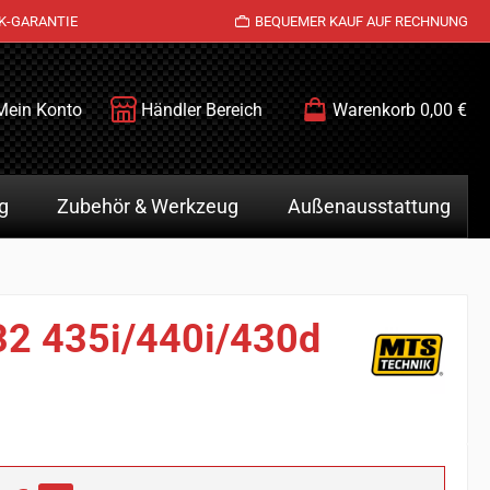
K-GARANTIE
BEQUEMER KAUF AUF RECHNUNG
Mein Konto
Händler Bereich
Warenkorb
0,00 €
g
Zubehör & Werkzeug
Außenausstattung
32 435i/440i/430d
is: