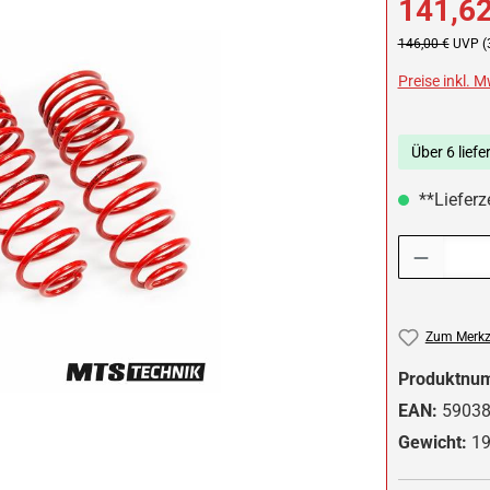
141,62
Regulärer Preis:
146,00 €
UVP (
Preise inkl. 
Über 6 liefe
**Lieferz
Produkt Anzah
Zum Merkze
Produktnu
EAN:
5903
Gewicht:
19