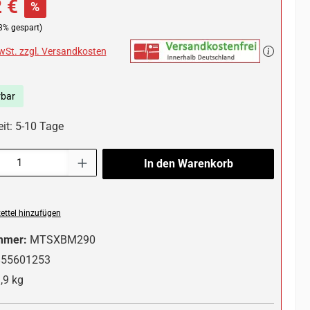
 €
%
3% gespart)
MwSt. zzgl. Versandkosten
rbar
eit: 5-10 Tage
l: Gib den gewünschten Wert ein oder benutze die Schaltflächen um die 
In den Warenkorb
ttel hinzufügen
mmer:
MTSXBM290
855601253
,9 kg