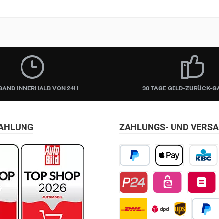
SAND INNERHALB VON 24H
30 TAGE GELD-ZURÜCK-G
ZAHLUNG
ZAHLUNGS- UND VERS
PayPal
Apple Pay
KBC/CBC
Przelewy24
EPS
Belfius D