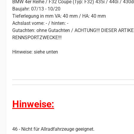
BMW 4er Reihe / F32 Coupe (Typ: F32) 435i / 440i / 430d
Baujahr: 07/13 - 10/20
Tieferlegung in mm VA: 40 mm / HA: 40 mm
Achslast vorne: - / hinten: -
Gutachten: ohne Gutachten / ACHTUNG!!! DIESER ART
RENNSPORTZWECKE!!!
Hinweise: siehe unten
Hinweise:
46 - Nicht für Allradfahrzeuge geeignet.