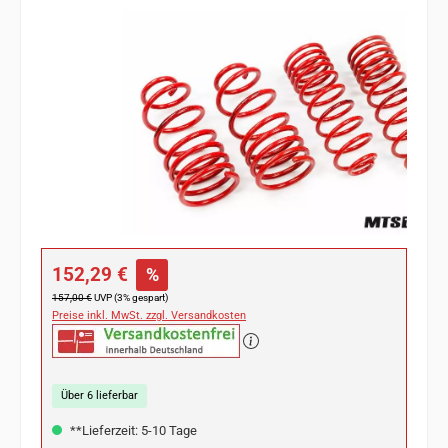
Bildergalerie überspringen
Verkaufspreis:
152,29 €
%
Regulärer Preis:
157,00 €
UVP (3% gespart)
Preise inkl. MwSt. zzgl. Versandkosten
Über 6 lieferbar
**Lieferzeit: 5-10 Tage