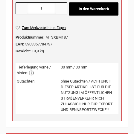
Produkt Anzahl: Gib den gewünschten Wert ein oder benutze die Schaltflächen u
In den Warenkorb
Zum Merkzettel hinzufügen
Produktnummer:
MTSXBM187
EAN:
5903357784737
Gewicht:
19,9 kg
Tieferlegung vorne /
30 mm / 30 mm
hinten:
Gutachten:
ohne Gutachten / ACHTUNG!!!
DIESER ARTIKEL IST FÜR DIE
NUTZUNG IM ÖFFENTLICHEN
STRAßENVERKEHR NICHT
ZULÄSSIG!!! NUR FÜR EXPORT
UND RENNSPORTZWECKE!!!