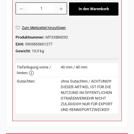
Produkt Anzahl: Gib den gewünschten Wert ein oder benutze die Schaltflächen u
In den Warenkorb
Zum Merkzettel hinzufügen
Produktnummer:
MTSXBM292
EAN:
5903855601277
Gewicht:
19,9 kg
Tieferlegung vorne /
40 mm / 40 mm
hinten:
Gutachten:
ohne Gutachten / ACHTUNG!!!
DIESER ARTIKEL IST FÜR DIE
NUTZUNG IM ÖFFENTLICHEN
STRAßENVERKEHR NICHT
ZULÄSSIG!!! NUR FÜR EXPORT
UND RENNSPORTZWECKE!!!