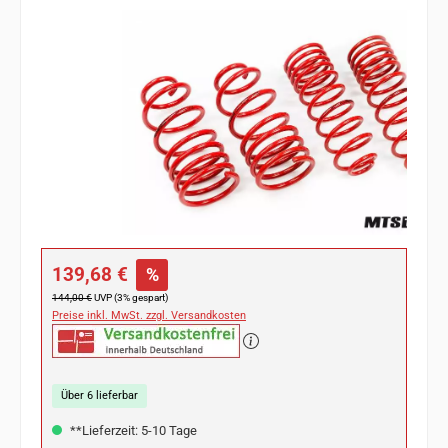
Bildergalerie überspringen
Verkaufspreis:
139,68 €
%
Regulärer Preis:
144,00 €
UVP (3% gespart)
Preise inkl. MwSt. zzgl. Versandkosten
Über 6 lieferbar
**Lieferzeit: 5-10 Tage