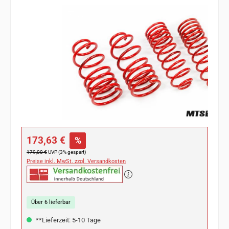
Bildergalerie überspringen
Verkaufspreis:
173,63 €
%
Regulärer Preis:
179,00 €
UVP (3% gespart)
Preise inkl. MwSt. zzgl. Versandkosten
Über 6 lieferbar
**Lieferzeit: 5-10 Tage