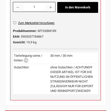
Produkt Anzahl: Gib den gewünschten Wert ein oder benutze die Schaltflächen u
In den Warenkorb
Zum Merkzettel hinzufügen
Produktnummer:
MTSXBM189
EAN:
5903357784867
Gewicht:
19,9 kg
Tieferlegung vorne /
30 mm / 30 mm
hinten:
Gutachten:
ohne Gutachten / ACHTUNG!!!
DIESER ARTIKEL IST FÜR DIE
NUTZUNG IM ÖFFENTLICHEN
STRAßENVERKEHR NICHT
ZULÄSSIG!!! NUR FÜR EXPORT
UND RENNSPORTZWECKE!!!