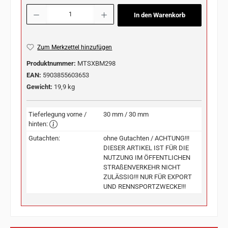
Produkt Anzahl: Gib den gewünschten Wert ein oder benutze die Schaltflächen u
In den Warenkorb
Zum Merkzettel hinzufügen
Produktnummer:
MTSXBM298
EAN:
5903855603653
Gewicht:
19,9 kg
Tieferlegung vorne /
30 mm / 30 mm
hinten:
Gutachten:
ohne Gutachten / ACHTUNG!!!
DIESER ARTIKEL IST FÜR DIE
NUTZUNG IM ÖFFENTLICHEN
STRAßENVERKEHR NICHT
ZULÄSSIG!!! NUR FÜR EXPORT
UND RENNSPORTZWECKE!!!