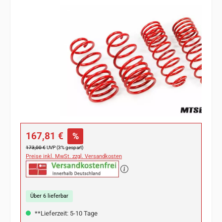
Bildergalerie überspringen
Verkaufspreis:
167,81 €
%
Regulärer Preis:
173,00 €
UVP (3% gespart)
Preise inkl. MwSt. zzgl. Versandkosten
Über 6 lieferbar
**Lieferzeit: 5-10 Tage