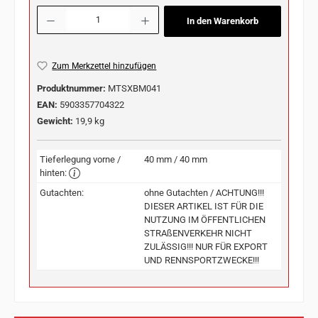
Produkt Anzahl: Gib den gewünschten Wert ein oder benutze die Schaltflächen u
In den Warenkorb
Zum Merkzettel hinzufügen
Produktnummer:
MTSXBM041
EAN:
5903357704322
Gewicht:
19,9 kg
Tieferlegung vorne /
40 mm / 40 mm
hinten:
Gutachten:
ohne Gutachten / ACHTUNG!!!
DIESER ARTIKEL IST FÜR DIE
NUTZUNG IM ÖFFENTLICHEN
STRAßENVERKEHR NICHT
ZULÄSSIG!!! NUR FÜR EXPORT
UND RENNSPORTZWECKE!!!