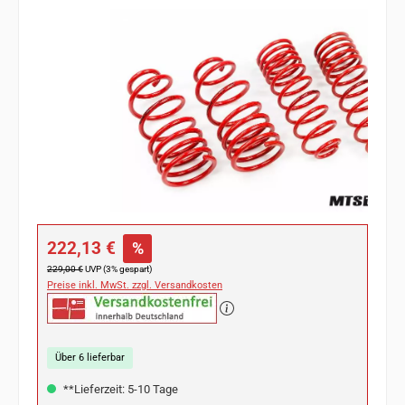
Bildergalerie überspringen
Verkaufspreis:
222,13 €
%
Regulärer Preis:
229,00 €
UVP (3% gespart)
Preise inkl. MwSt. zzgl. Versandkosten
Über 6 lieferbar
**Lieferzeit: 5-10 Tage