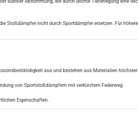
er subtiler Abstimmung, die durch leichte Tieferlegung eine lei
ie Stoßdämpfer nicht durch Sportdämpfer ersetzen. Für höhere
ionsbeständigkeit aus und bestehen aus Materialien höchster 
rwendung von Sportstoßdämpfern mit verkürztem Federweg.
ortlichen Eigenschaften.