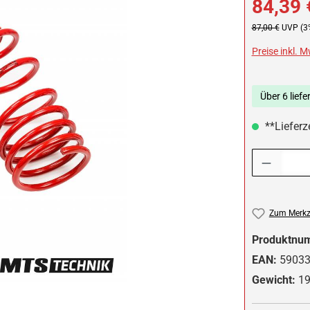
84,39 
Regulärer Preis:
87,00 €
UVP (3
Preise inkl. 
Über 6 liefe
**Lieferz
Produkt Anzah
Zum Merkze
Produktnu
EAN:
5903
Gewicht:
19