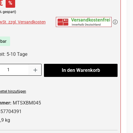
€
%
% gespart)
MwSt. zzgl. Versandkosten
rbar
eit: 5-10 Tage
l: Gib den gewünschten Wert ein oder benutze die Schaltflächen um die 
In den Warenkorb
ttel hinzufügen
mmer:
MTSXBM045
357704391
,9 kg