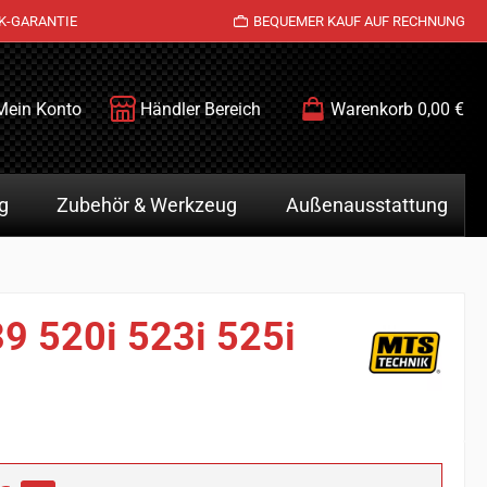
K-GARANTIE
BEQUEMER KAUF AUF RECHNUNG
Mein Konto
Händler Bereich
Warenkorb
0,00 €
g
Zubehör & Werkzeug
Außenausstattung
9 520i 523i 525i
is: