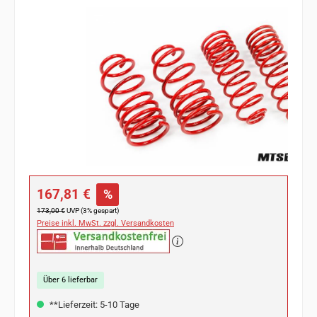
Bildergalerie überspringen
Verkaufspreis:
167,81 €
%
Regulärer Preis:
173,00 €
UVP (3% gespart)
Preise inkl. MwSt. zzgl. Versandkosten
Über 6 lieferbar
**Lieferzeit: 5-10 Tage