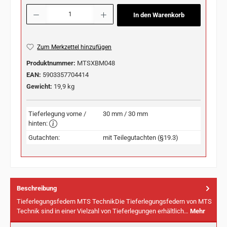
Produkt Anzahl: Gib den gewünschten Wert ein oder benutze die Schaltflächen u
In den Warenkorb
Zum Merkzettel hinzufügen
Produktnummer:
MTSXBM048
EAN:
5903357704414
Gewicht:
19,9 kg
Tieferlegung vorne /
30 mm / 30 mm
hinten:
Gutachten:
mit Teilegutachten (§19.3)
Beschreibung
Tieferlegungsfedern MTS TechnikDie Tieferlegungsfedern von MTS
Technik sind in einer Vielzahl von Tieferlegungen erhältlich…
Mehr