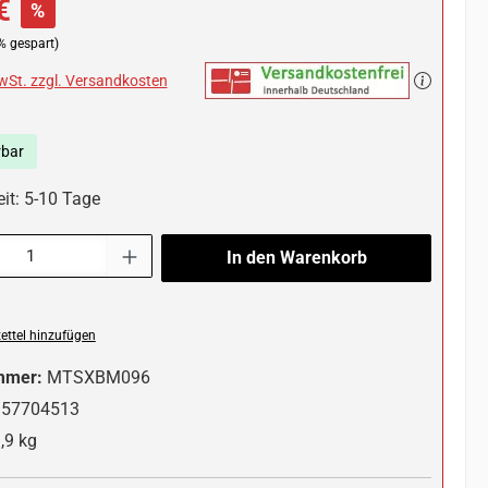
€
%
% gespart)
MwSt. zzgl. Versandkosten
rbar
eit: 5-10 Tage
l: Gib den gewünschten Wert ein oder benutze die Schaltflächen um die 
In den Warenkorb
ttel hinzufügen
mmer:
MTSXBM096
357704513
,9 kg