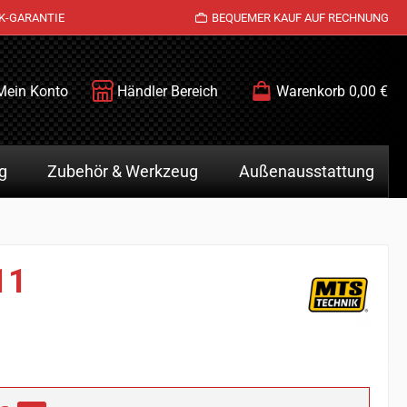
K-GARANTIE
BEQUEMER KAUF AUF RECHNUNG
Mein Konto
Händler Bereich
Warenkorb
0,00 €
g
Zubehör & Werkzeug
Außenausstattung
11
is: