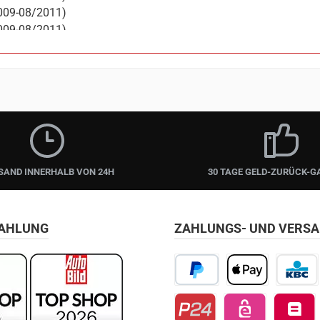
2009-08/2011)
2009-08/2011)
2010-12/2016)
2009-08/2011)
2010-05/2013)
2011-06/2013)
SAND INNERHALB VON 24H
30 TAGE GELD-ZURÜCK-G
ZAHLUNG
ZAHLUNGS- UND VERS
PayPal
Apple Pay
KBC/CBC