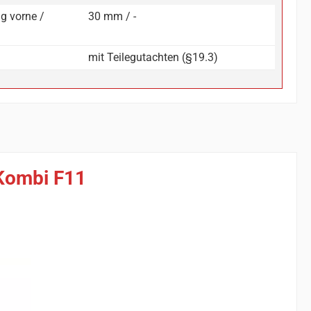
g vorne /
30 mm / -
mit Teilegutachten (§19.3)
Kombi F11