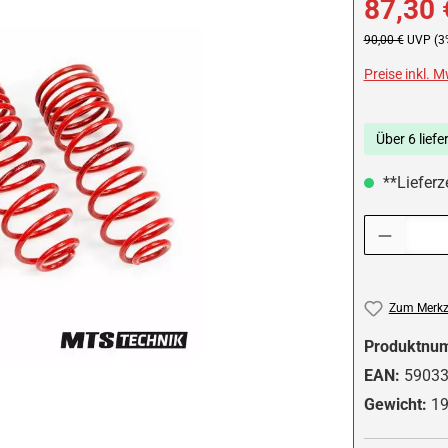
87,30 
Regulärer Preis:
90,00 €
UVP (3
Preise inkl. 
Über 6 liefe
**Lieferz
Produkt Anzah
Zum Merkze
Produktnu
EAN:
5903
Gewicht:
19