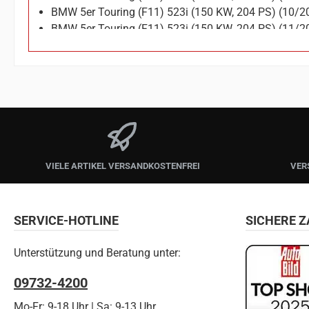
BMW 5er Touring (F11) 523i (150 KW, 204 PS) (10/
BMW 5er Touring (F11) 523i (150 KW, 204 PS) (11/
BMW 5er Touring (F11) 528i (180 KW, 245 PS) (10/
BMW 5er Touring (F11) 528i (190 KW, 258 PS) (11/
BMW 5er Touring (F11) 530i (190 KW, 258 PS) (03/
BMW 5er Touring (F11) 530i (200 KW, 272 PS) (07/
VIELE ARTIKEL VERSANDKOSTENFREI
VER
SERVICE-HOTLINE
SICHERE 
Unterstützung und Beratung unter:
09732-4200
Mo-Fr: 9-18 Uhr | Sa: 9-13 Uhr