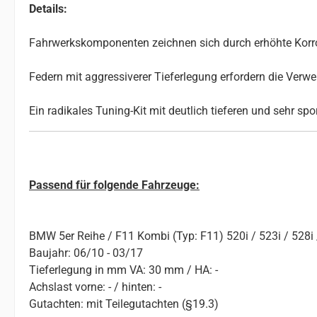
Details:
Fahrwerkskomponenten zeichnen sich durch erhöhte Korros
Federn mit aggressiverer Tieferlegung erfordern die Ve
Ein radikales Tuning-Kit mit deutlich tieferen und sehr sp
Passend für folgende Fahrzeuge:
BMW 5er Reihe / F11 Kombi (Typ: F11) 520i / 523i / 528i 
Baujahr: 06/10 - 03/17
Tieferlegung in mm VA: 30 mm / HA: -
Achslast vorne: - / hinten: -
Gutachten: mit Teilegutachten (§19.3)