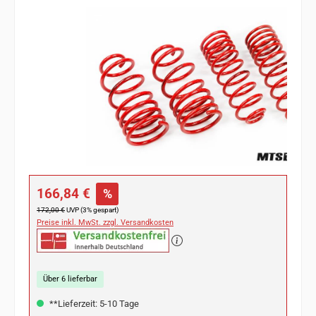
Bildergalerie überspringen
Verkaufspreis:
166,84 €
%
Regulärer Preis:
172,00 €
UVP (3% gespart)
Preise inkl. MwSt. zzgl. Versandkosten
Über 6 lieferbar
**Lieferzeit: 5-10 Tage