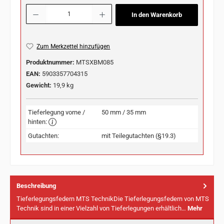
Produkt Anzahl: Gib den gewünschten Wert ein oder benutze die Schaltflächen u
In den Warenkorb
Zum Merkzettel hinzufügen
Produktnummer:
MTSXBM085
EAN:
5903357704315
Gewicht:
19,9 kg
Tieferlegung vorne /
50 mm / 35 mm
hinten:
Gutachten:
mit Teilegutachten (§19.3)
Beschreibung
Tieferlegungsfedern MTS TechnikDie Tieferlegungsfedern von MTS
Technik sind in einer Vielzahl von Tieferlegungen erhältlich…
Mehr