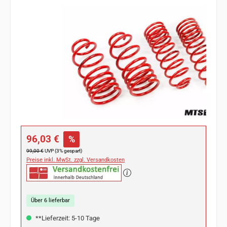
Bildergalerie überspringen
Verkaufspreis:
96,03 €
%
Regulärer Preis:
99,00 €
UVP (3% gespart)
Preise inkl. MwSt. zzgl. Versandkosten
Über 6 lieferbar
**Lieferzeit: 5-10 Tage