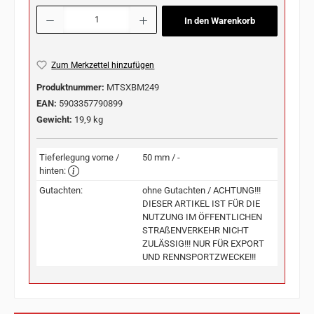
Produkt Anzahl: Gib den gewünschten Wert ein oder benutze die Schaltflächen u
In den Warenkorb
Zum Merkzettel hinzufügen
Produktnummer:
MTSXBM249
EAN:
5903357790899
Gewicht:
19,9 kg
Tieferlegung vorne /
50 mm / -
hinten:
Gutachten:
ohne Gutachten / ACHTUNG!!!
DIESER ARTIKEL IST FÜR DIE
NUTZUNG IM ÖFFENTLICHEN
STRAßENVERKEHR NICHT
ZULÄSSIG!!! NUR FÜR EXPORT
UND RENNSPORTZWECKE!!!