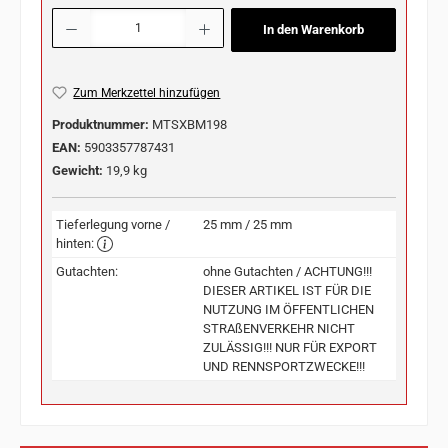
Produkt Anzahl: Gib den gewünschten Wert ein oder benutze die Schaltflächen u
In den Warenkorb
Zum Merkzettel hinzufügen
Produktnummer:
MTSXBM198
EAN:
5903357787431
Gewicht:
19,9 kg
Tieferlegung vorne /
25 mm / 25 mm
hinten:
Gutachten:
ohne Gutachten / ACHTUNG!!!
DIESER ARTIKEL IST FÜR DIE
NUTZUNG IM ÖFFENTLICHEN
STRAßENVERKEHR NICHT
ZULÄSSIG!!! NUR FÜR EXPORT
UND RENNSPORTZWECKE!!!