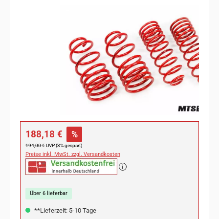
Bildergalerie überspringen
Verkaufspreis:
188,18 €
%
Regulärer Preis:
194,00 €
UVP (3% gespart)
Preise inkl. MwSt. zzgl. Versandkosten
Über 6 lieferbar
**Lieferzeit: 5-10 Tage