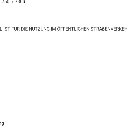
/ 750i / 730d
IKEL IST FÜR DIE NUTZUNG IM ÖFFENTLICHEN STRAßENVERKEH
ng