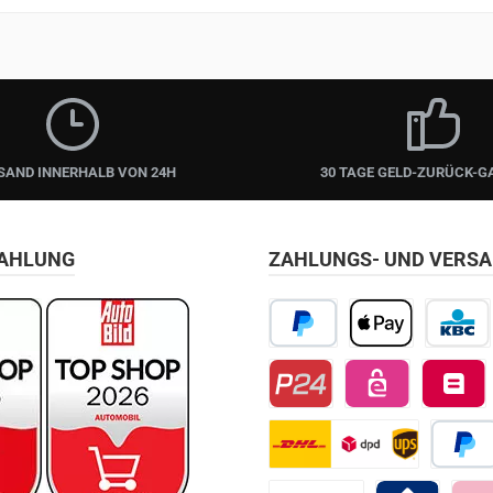
SAND INNERHALB VON 24H
30 TAGE GELD-ZURÜCK-G
ZAHLUNG
ZAHLUNGS- UND VERS
PayPal
Apple Pay
KBC/CBC
Przelewy24
EPS
Belfius D
DHL
Später 