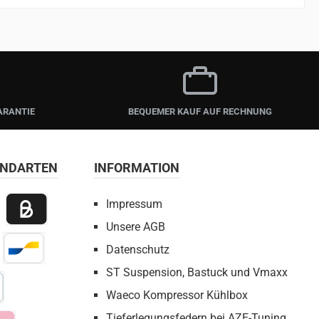
ARANTIE
BEQUEMER KAUF AUF RECHNUNG
ANDARTEN
INFORMATION
Impressum
Unsere AGB
 Payment
Billie / Kauf auf Rechnung
Datenschutz
irect Net
Bancontact
ST Suspension, Bastuck und Vmaxx
Waeco Kompressor Kühlbox
bezahlen
Tieferlegungsfedern bei AZE-Tuning