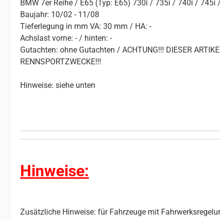
BMW 7er Reihe / E65 (Typ: E65) 730i / 735i / 740i / 745i 
Baujahr: 10/02 - 11/08
Tieferlegung in mm VA: 30 mm / HA: -
Achslast vorne: - / hinten: -
Gutachten: ohne Gutachten / ACHTUNG!!! DIESER ART
RENNSPORTZWECKE!!!
Hinweise: siehe unten
Hinweise:
Zusätzliche Hinweise: für Fahrzeuge mit Fahrwerksregelu