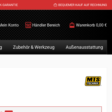
K-GARANTIE
BEQUEMER KAUF AUF RECHNUNG
Mein Konto
Händler Bereich
Warenkorb
0,00 €
g
Zubehör & Werkzeug
Außenausstattung
is: