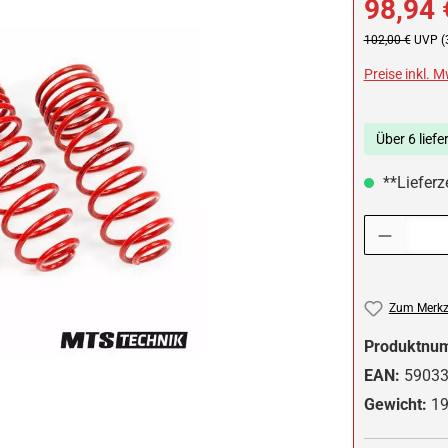
98,94 
Regulärer Preis:
102,00 €
UVP (
Preise inkl. 
Über 6 liefe
**Lieferz
Produkt Anzah
Zum Merkze
Produktnu
EAN:
5903
Gewicht:
19