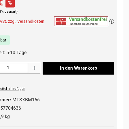
€
%
3% gespart)
MwSt. zzgl. Versandkosten
rbar
eit: 5-10 Tage
l: Gib den gewünschten Wert ein oder benutze die Schaltflächen um die 
In den Warenkorb
ttel hinzufügen
mmer:
MTSXBM166
357704636
,9 kg