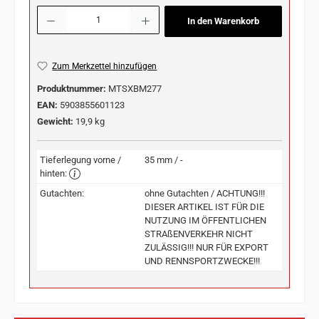
Produkt Anzahl: Gib den gewünschten Wert ein oder benutze die Schaltflächen u
In den Warenkorb
Zum Merkzettel hinzufügen
Produktnummer:
MTSXBM277
EAN:
5903855601123
Gewicht:
19,9 kg
Tieferlegung vorne /
35 mm / -
hinten:
Gutachten:
ohne Gutachten / ACHTUNG!!!
DIESER ARTIKEL IST FÜR DIE
NUTZUNG IM ÖFFENTLICHEN
STRAßENVERKEHR NICHT
ZULÄSSIG!!! NUR FÜR EXPORT
UND RENNSPORTZWECKE!!!