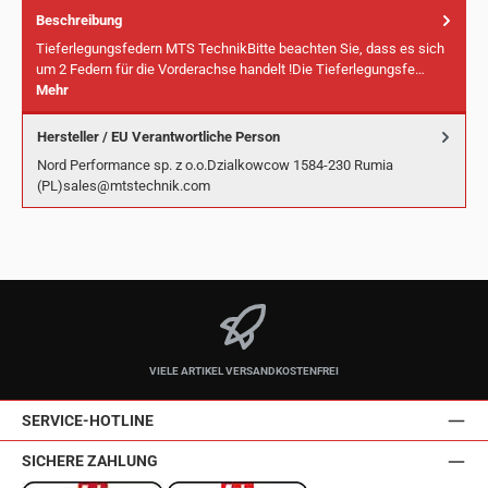
Beschreibung
Tieferlegungsfedern MTS TechnikBitte beachten Sie, dass es sich
um 2 Federn für die Vorderachse handelt !Die Tieferlegungsfe…
Mehr
Hersteller / EU Verantwortliche Person
Nord Performance sp. z o.o.Dzialkowcow 1584-230 Rumia
(PL)sales@mtstechnik.com
VIELE ARTIKEL VERSANDKOSTENFREI
SERVICE-HOTLINE
SICHERE ZAHLUNG