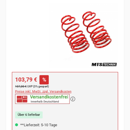
Bildergalerie überspringen
Verkaufspreis:
103,79 €
%
Regulärer Preis:
107,00 €
UVP (3% gespart)
Preise inkl. MwSt. zzgl. Versandkosten
Über 6 lieferbar
**Lieferzeit: 5-10 Tage