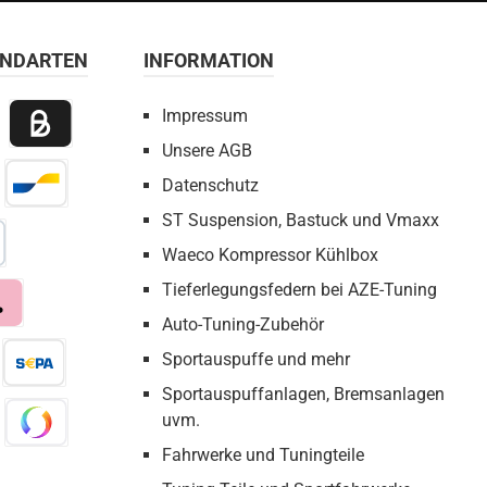
ANDARTEN
INFORMATION
Impressum
Unsere AGB
 Payment
Billie / Kauf auf Rechnung
Datenschutz
irect Net
Bancontact
ST Suspension, Bastuck und Vmaxx
Waeco Kompressor Kühlbox
bezahlen
Tieferlegungsfedern bei AZE-Tuning
Auto-Tuning-Zubehör
a
Sportauspuffe und mehr
Sportauspuffanlagen, Bremsanlagen
eX
Pay by Bank
uvm.
Fahrwerke und Tuningteile
co
Swish