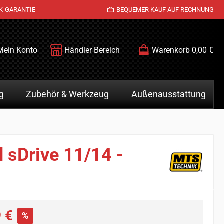
K-GARANTIE
BEQUEMER KAUF AUF RECHNUNG
Mein Konto
Händler Bereich
Warenkorb
0,00 €
g
Zubehör & Werkzeug
Außenausstattung
 sDrive 11/14 -
is:
 €
%