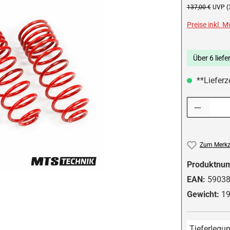
Regulärer Preis:
137,00 €
UVP (
Preise inkl. 
Über 6 liefe
**Lieferz
Produkt Anzah
Zum Merkze
Produktnu
EAN:
5903
Gewicht:
19
Tieferlegun