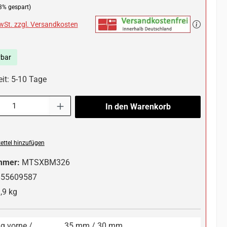
3% gespart)
MwSt. zzgl. Versandkosten
rbar
eit: 5-10 Tage
l: Gib den gewünschten Wert ein oder benutze die Schaltflächen um die 
In den Warenkorb
ttel hinzufügen
mmer:
MTSXBM326
855609587
,9 kg
g vorne /
35 mm / 30 mm