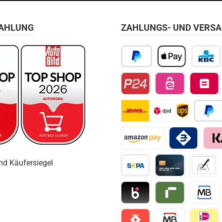
ZAHLUNG
ZAHLUNGS- UND VERS
PayPal
Apple Pay
KBC/CBC
Przelewy24
EPS
Belfius D
DHL
Später 
Amazon Pay
Bancomat Pay
Klarn
Vorkasse / Überweisung
Kreditkarte
Vorkass
Blik
Riverty
Multiban