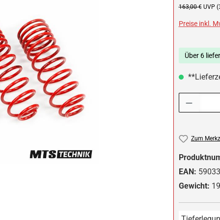
Regulärer Preis:
163,00 €
UVP (
Preise inkl. 
Über 6 liefe
**Lieferz
Produkt Anzah
Zum Merkze
Produktnu
EAN:
5903
Gewicht:
19
Tieferlegun