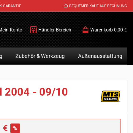
K-GARANTIE
BEQUEMER KAUF AUF RECHNUNG
Mein Konto
Händler Bereich
Warenkorb
0,00 €
g
Zubehör & Werkzeug
Außenausstattung
d 2004 - 09/10
is:
 €
%