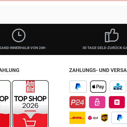
SAND INNERHALB VON 24H
30 TAGE GELD-ZURÜCK-G
ZAHLUNG
ZAHLUNGS- UND VERS
PayPal
Apple Pay
KBC/CBC
Przelewy24
EPS
Belfius D