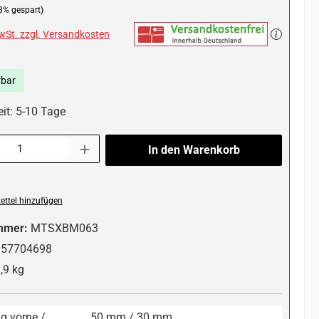
3% gespart)
MwSt. zzgl. Versandkosten
rbar
eit: 5-10 Tage
l: Gib den gewünschten Wert ein oder benutze die Schaltflächen um die 
In den Warenkorb
ttel hinzufügen
mmer:
MTSXBM063
357704698
,9 kg
g vorne /
50 mm / 30 mm