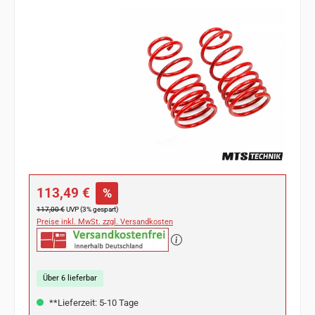
Bildergalerie überspringen
Verkaufspreis:
113,49 €
%
Regulärer Preis:
117,00 €
UVP (3% gespart)
Preise inkl. MwSt. zzgl. Versandkosten
Über 6 lieferbar
**Lieferzeit: 5-10 Tage