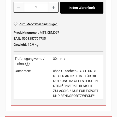
Produkt Anzahl: Gib den gewünschten Wert ein oder benutze die Schaltflächen u
In den Warenkorb
Zum Merkzettel hinzufügen
Produktnummer:
MTSXBM067
EAN:
5903357704735
Gewicht:
19,9 kg
Tieferlegung vorne /
30 mm / -
hinten:
Gutachten:
ohne Gutachten / ACHTUNG!!!
DIESER ARTIKEL IST FÜR DIE
NUTZUNG IM ÖFFENTLICHEN
STRAßENVERKEHR NICHT
ZULÄSSIG!!! NUR FÜR EXPORT
UND RENNSPORTZWECKE!!!