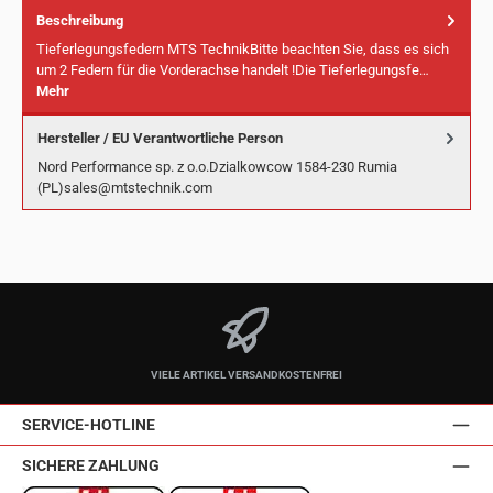
Beschreibung
Tieferlegungsfedern MTS TechnikBitte beachten Sie, dass es sich
um 2 Federn für die Vorderachse handelt !Die Tieferlegungsfe…
Mehr
Hersteller / EU Verantwortliche Person
Nord Performance sp. z o.o.Dzialkowcow 1584-230 Rumia
(PL)sales@mtstechnik.com
VIELE ARTIKEL VERSANDKOSTENFREI
SERVICE-HOTLINE
SICHERE ZAHLUNG