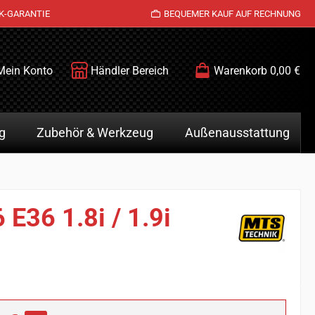
K-GARANTIE
BEQUEMER KAUF AUF RECHNUNG
Mein Konto
Händler Bereich
Warenkorb
0,00 €
g
Zubehör & Werkzeug
Außenausstattung
E36 1.8i / 1.9i
is: