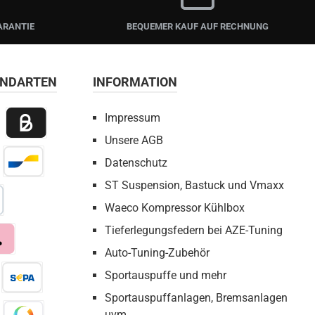
ARANTIE
BEQUEMER KAUF AUF RECHNUNG
ANDARTEN
INFORMATION
Impressum
Unsere AGB
 Payment
Billie / Kauf auf Rechnung
Datenschutz
irect Net
Bancontact
ST Suspension, Bastuck und Vmaxx
Waeco Kompressor Kühlbox
bezahlen
Tieferlegungsfedern bei AZE-Tuning
Auto-Tuning-Zubehör
a
Sportauspuffe und mehr
Sportauspuffanlagen, Bremsanlagen
eX
Pay by Bank
uvm.