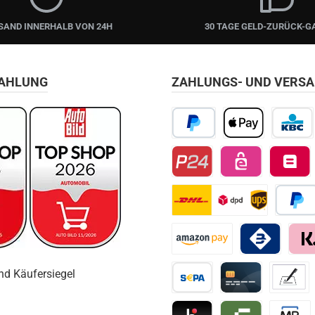
SAND INNERHALB VON 24H
30 TAGE GELD-ZURÜCK-G
ZAHLUNG
ZAHLUNGS- UND VERS
PayPal
Apple Pay
KBC/CBC
Przelewy24
EPS
Belfius D
DHL
Später 
Amazon Pay
Bancomat Pay
Klarn
Vorkasse / Überweisung
Kreditkarte
Vorkass