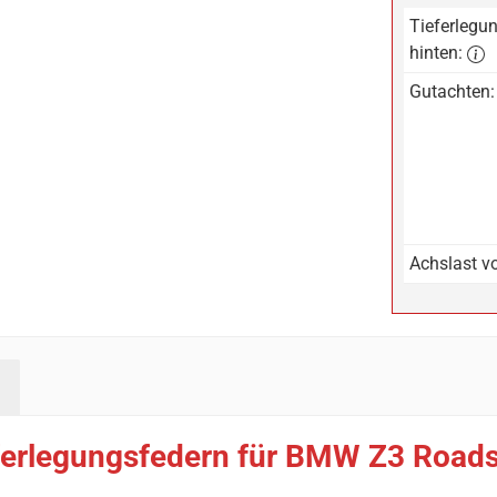
Tieferlegun
hinten:
Gutachten:
Achslast vo
rlegungsfedern für BMW Z3 Roadster