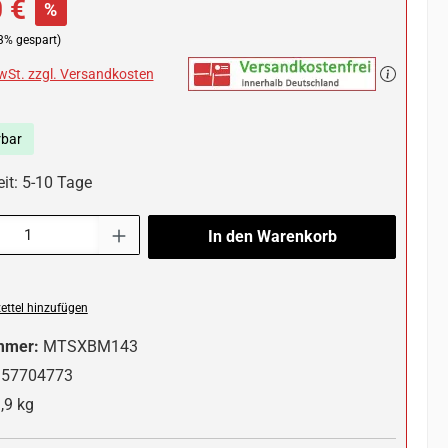
 €
%
3% gespart)
MwSt. zzgl. Versandkosten
rbar
eit: 5-10 Tage
l: Gib den gewünschten Wert ein oder benutze die Schaltflächen um die 
In den Warenkorb
ttel hinzufügen
mmer:
MTSXBM143
357704773
,9 kg