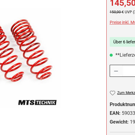
145,50
Regulärer Preis:
150,00 €
UVP (
Preise inkl. 
Über 6 liefe
**Lieferz
Produkt Anzah
Zum Merkze
Produktnu
EAN:
5903
Gewicht:
19