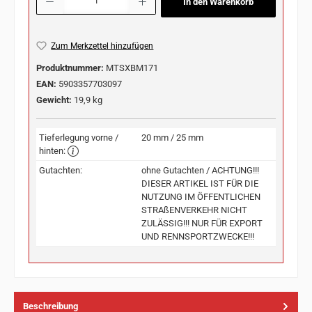
In den Warenkorb
Zum Merkzettel hinzufügen
Produktnummer:
MTSXBM171
EAN:
5903357703097
Gewicht:
19,9 kg
Tieferlegung vorne /
20 mm / 25 mm
hinten:
Gutachten:
ohne Gutachten / ACHTUNG!!!
DIESER ARTIKEL IST FÜR DIE
NUTZUNG IM ÖFFENTLICHEN
STRAßENVERKEHR NICHT
ZULÄSSIG!!! NUR FÜR EXPORT
UND RENNSPORTZWECKE!!!
Beschreibung