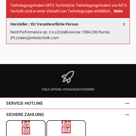
Tieferlegungsfedern MTS TechnikDie Tieferlegungsfedern von MTS
Technik sind in einer Vielzahl von Tieferlegungen erhältlich…
Mehr
Hersteller / EU Verantwortliche Person
Nord Performance sp. z o.o.Dzialkowcow 1584-230 Rumia
(PL)sales@mtstechnik.com
VIELE ARTIKEL VERSANDKOSTENFREI
SERVICE-HOTLINE
SICHERE ZAHLUNG