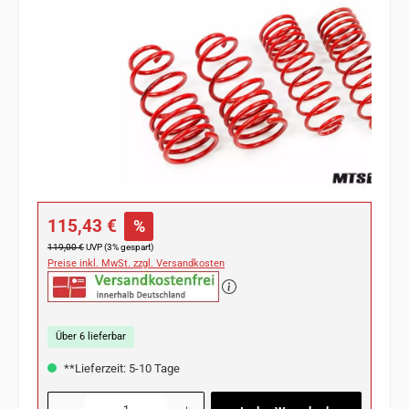
Verkaufspreis:
115,43 €
%
Regulärer Preis:
119,00 €
UVP (3% gespart)
Preise inkl. MwSt. zzgl. Versandkosten
Über 6 lieferbar
**Lieferzeit: 5-10 Tage
Produkt Anzahl: Gib den gewünschten Wert ein oder benutze die Schaltflächen u