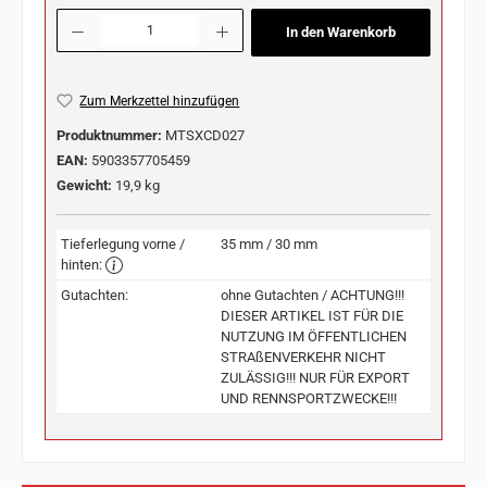
Produkt Anzahl: Gib den gewünschten Wert ein oder benutze die Schaltflächen u
In den Warenkorb
Zum Merkzettel hinzufügen
Produktnummer:
MTSXCD027
EAN:
5903357705459
Gewicht:
19,9 kg
Tieferlegung vorne /
35 mm / 30 mm
hinten:
Gutachten:
ohne Gutachten / ACHTUNG!!!
DIESER ARTIKEL IST FÜR DIE
NUTZUNG IM ÖFFENTLICHEN
STRAßENVERKEHR NICHT
ZULÄSSIG!!! NUR FÜR EXPORT
UND RENNSPORTZWECKE!!!