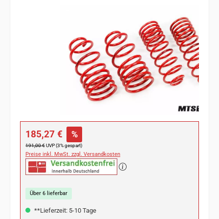
Bildergalerie überspringen
Verkaufspreis:
185,27 €
%
Regulärer Preis:
191,00 €
UVP (3% gespart)
Preise inkl. MwSt. zzgl. Versandkosten
Über 6 lieferbar
**Lieferzeit: 5-10 Tage