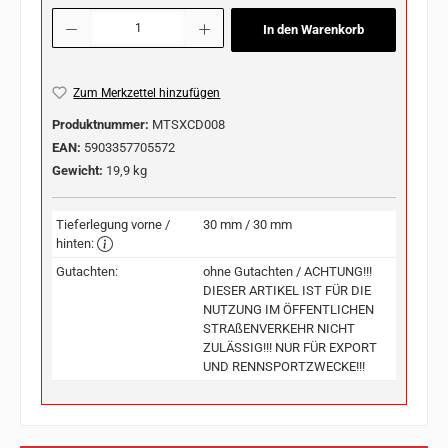
Produkt Anzahl: Gib den gewünschten Wert ein oder benutze die Schaltflächen u
In den Warenkorb
Zum Merkzettel hinzufügen
Produktnummer:
MTSXCD008
EAN:
5903357705572
Gewicht:
19,9 kg
Tieferlegung vorne /
30 mm / 30 mm
hinten:
Gutachten:
ohne Gutachten / ACHTUNG!!!
DIESER ARTIKEL IST FÜR DIE
NUTZUNG IM ÖFFENTLICHEN
STRAßENVERKEHR NICHT
ZULÄSSIG!!! NUR FÜR EXPORT
UND RENNSPORTZWECKE!!!