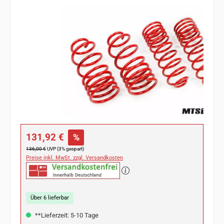
Bildergalerie überspringen
Verkaufspreis:
131,92 €
%
Regulärer Preis:
136,00 €
UVP (3% gespart)
Preise inkl. MwSt. zzgl. Versandkosten
Über 6 lieferbar
**Lieferzeit: 5-10 Tage