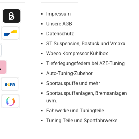
Impressum
Unsere AGB
 Payment
Billie / Kauf auf Rechnung
Datenschutz
irect Net
Bancontact
ST Suspension, Bastuck und Vmaxx
Waeco Kompressor Kühlbox
bezahlen
Tieferlegungsfedern bei AZE-Tuning
Auto-Tuning-Zubehör
a
Sportauspuffe und mehr
Sportauspuffanlagen, Bremsanlagen
eX
Pay by Bank
uvm.
Fahrwerke und Tuningteile
co
Swish
Tuning Teile und Sportfahrwerke
Wero