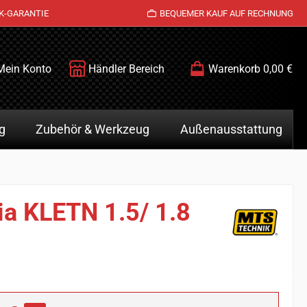
K-GARANTIE
BEQUEMER KAUF AUF RECHNUNG
Mein Konto
Händler Bereich
Warenkorb
0,00 €
g
Zubehör & Werkzeug
Außenausstattung
ia KLETN 1.5/ 1.8
is: