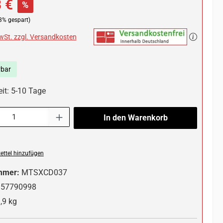
 €
%
3% gespart)
MwSt. zzgl. Versandkosten
rbar
eit: 5-10 Tage
l: Gib den gewünschten Wert ein oder benutze die Schaltflächen um die 
In den Warenkorb
ttel hinzufügen
mmer:
MTSXCD037
357790998
,9 kg