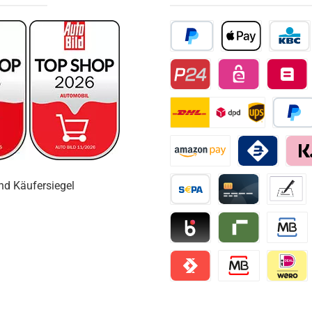
PayPal
Apple Pay
KBC/CBC
Przelewy24
EPS
Belfius D
DHL
Später 
Amazon Pay
Bancomat Pay
Klarn
Vorkasse / Überweisung
Kreditkarte
Vorkass
Blik
Riverty
Multiban
Satispay
MB Way
iDEAL | 