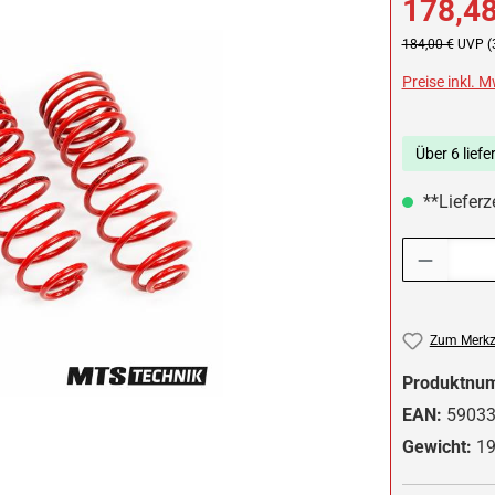
178,48
Regulärer Preis:
184,00 €
UVP (
Preise inkl. 
Über 6 liefe
**Lieferz
Produkt Anzah
Zum Merkze
Produktnu
EAN:
5903
Gewicht:
19