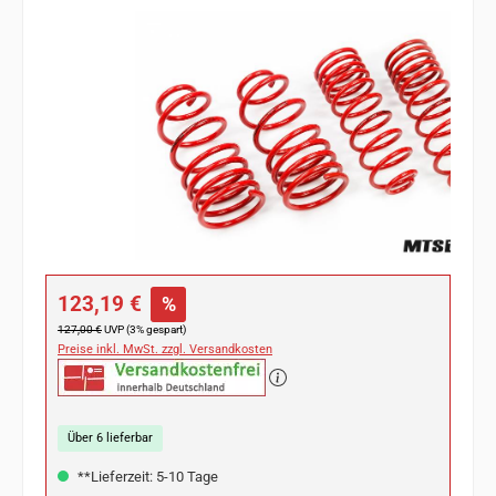
Bildergalerie überspringen
Verkaufspreis:
123,19 €
%
Regulärer Preis:
127,00 €
UVP (3% gespart)
Preise inkl. MwSt. zzgl. Versandkosten
Über 6 lieferbar
**Lieferzeit: 5-10 Tage