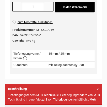
Produkt Anzahl: Gib den gewünschten Wert ein oder benutze die Schaltflächen u
In den Warenkorb
Zum Merkzettel hinzufügen
Produktnummer:
MTSXCD019
EAN:
5903357705671
Gewicht:
19,9 kg
Tieferlegung vorne /
35 mm / 25 mm
hinten:
Gutachten:
mit Teilegutachten (§19.3)
Beschreibung
Tieferlegungsfedern MTS TechnikDie Tieferlegungsfedern von MTS
Technik sind in einer Vielzahl von Tieferlegungen erhältlich…
Mehr