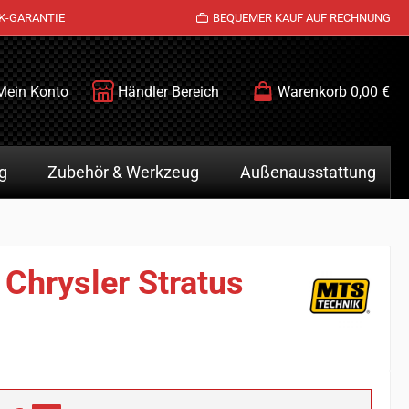
K-GARANTIE
BEQUEMER KAUF AUF RECHNUNG
Mein Konto
Händler Bereich
Warenkorb
0,00 €
g
Zubehör & Werkzeug
Außenausstattung
 Chrysler Stratus
is: