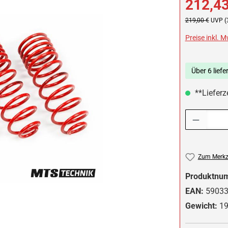
212,43
Regulärer Preis:
219,00 €
UVP (
Preise inkl. 
Über 6 liefe
**Lieferz
Produkt Anzah
Zum Merkze
Produktnu
EAN:
5903
Gewicht:
19