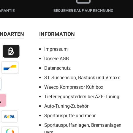
ARANTIE
BEQUEMER KAUF AUF RECHNUNG
ANDARTEN
INFORMATION
Impressum
Unsere AGB
 Payment
Billie / Kauf auf Rechnung
Datenschutz
irect Net
Bancontact
ST Suspension, Bastuck und Vmaxx
Waeco Kompressor Kühlbox
bezahlen
Tieferlegungsfedern bei AZE-Tuning
Auto-Tuning-Zubehör
a
Sportauspuffe und mehr
Sportauspuffanlagen, Bremsanlagen
eX
Pay by Bank
uvm.