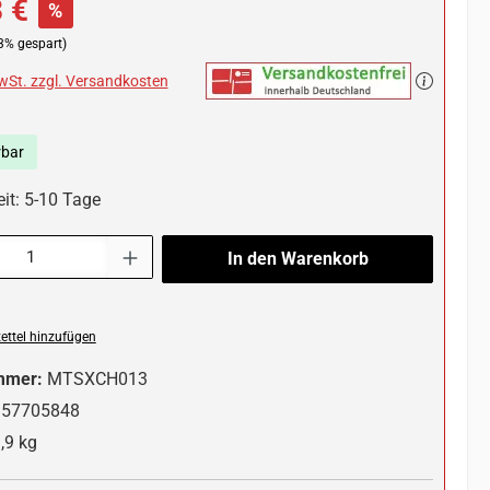
 €
%
3% gespart)
MwSt. zzgl. Versandkosten
rbar
eit: 5-10 Tage
l: Gib den gewünschten Wert ein oder benutze die Schaltflächen um die 
In den Warenkorb
ttel hinzufügen
mmer:
MTSXCH013
357705848
,9 kg