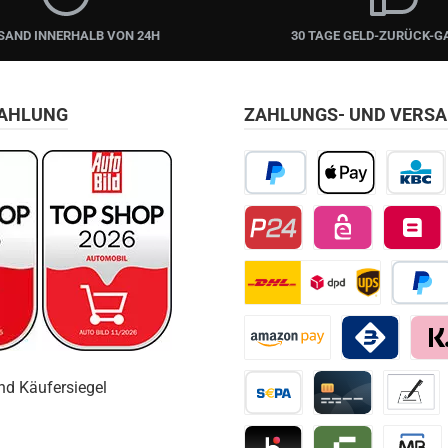
SAND INNERHALB VON 24H
30 TAGE GELD-ZURÜCK-G
ZAHLUNG
ZAHLUNGS- UND VERS
PayPal
Apple Pay
KBC/CBC
Przelewy24
EPS
Belfius D
DHL
Später 
Amazon Pay
Bancomat Pay
Klarn
Vorkasse / Überweisung
Kreditkarte
Vorkass