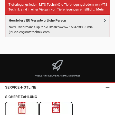
Tieferlegungsfedern MTS TechnikDie Tieferlegungsfedern von MTS
Technik sind in einer Vielzahl von Tieferlegungen erhältlich…
Mehr
Hersteller / EU Verantwortliche Person
Nord Performance sp. z o.o.Dzialkowcow 1584-230 Rumia
(PL)sales@mtstechnik.com
VIELE ARTIKEL VERSANDKOSTENFREI
SERVICE-HOTLINE
SICHERE ZAHLUNG