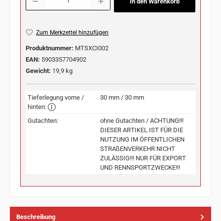
In den Warenkorb
Zum Merkzettel hinzufügen
Produktnummer:
MTSXCI002
EAN:
5903357704902
Gewicht:
19,9 kg
Tieferlegung vorne /
30 mm / 30 mm
hinten:
Gutachten:
ohne Gutachten / ACHTUNG!!!
DIESER ARTIKEL IST FÜR DIE
NUTZUNG IM ÖFFENTLICHEN
STRAßENVERKEHR NICHT
ZULÄSSIG!!! NUR FÜR EXPORT
UND RENNSPORTZWECKE!!!
Beschreibung