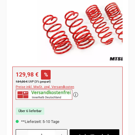
Verkaufspreis:
129,98 €
%
Regulärer Preis:
134,00 €
UVP (3% gespart)
Preise inkl. MwSt. zzgl. Versandkosten
Über 6 lieferbar
**Lieferzeit: 5-10 Tage
Produkt Anzahl: Gib den gewünschten Wert ein oder benutze die Schaltflächen u