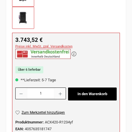
Regulärer Preis:
3.743,52 €
Preise inkl. MwSt. zzgl. Versandkosten
Über 6 lieferbar
**Lieferzeit: 5-7 Tage
Produkt Anzahl: Gib den gewünschten Wert ein oder benutze die Schaltflächen u
In den Warenkorb
Zum Merkzettel hinzufügen
Produktnummer:
ACX420-R1234yf
EAN:
4057635181747