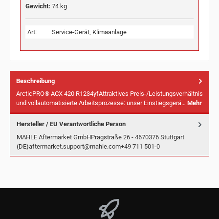
Gewicht:
74 kg
Art:
Service-Gerät, Klimaanlage
Beschreibung
ArcticPRO® ACX 420 R1234yfAttraktives Preis-/Leistungsverhältnis
und vollautomatisierte Arbeitsprozesse: unser Einstiegsgerä…
Mehr
Hersteller / EU Verantwortliche Person
MAHLE Aftermarket GmbHPragstraße 26 - 4670376 Stuttgart
(DE)aftermarket.support@mahle.com+49 711 501-0