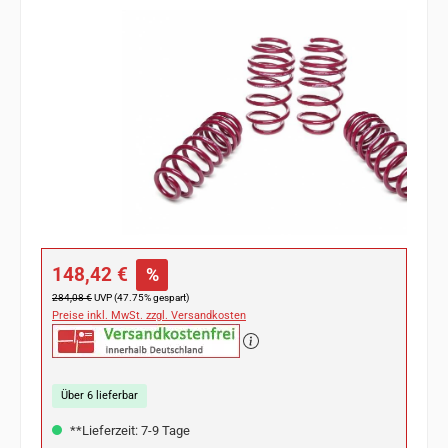
Bildergalerie überspringen
Verkaufspreis:
148,42 €
%
Regulärer Preis:
284,08 €
UVP (47.75% gespart)
Preise inkl. MwSt. zzgl. Versandkosten
Über 6 lieferbar
**Lieferzeit: 7-9 Tage