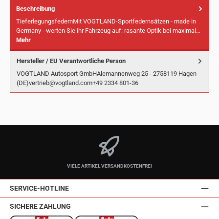
Beschreibung
TieferlegungsfedernMit VOGTLAND-Sportfedernsätzen - made in
Germany - werten Sie ihr Fahrzeug auf: rasante Optik bei maximal…
Mehr
Hersteller / EU Verantwortliche Person
VOGTLAND Autosport GmbHAlemannenweg 25 - 2758119 Hagen
(DE)vertrieb@vogtland.com+49 2334 801-36
VIELE ARTIKEL VERSANDKOSTENFREI
SERVICE-HOTLINE
SICHERE ZAHLUNG