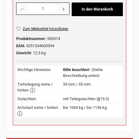
Produkt Anzahl: Gib den gewünschten Wert ein oder benutze die Schaltflächen u
In den Warenkorb
Zum Merkzettel hinzufügen
Produktnummer:
950074
EAN:
4251244600594
Gewicht:
12,5 kg
Wichtige Hinweise:
Bitte beachten!
(Siehe
Beschreibung unten)
Tieferlegung vorne /
35 mm / 35 mm
hinten:
Gutachten:
mit Teilegutachten (§19.3)
Achslast vorne / hinten:
bis 1065 kg / bis 1136 kg