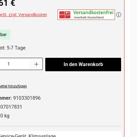
61 €
MwSt. zzgl. Versandkosten
rbar
it: 5-7 Tage
l: Gib den gewünschten Wert ein oder benutze die Schaltflächen um die 
In den Warenkorb
ttel hinzufügen
mmer:
9103301896
907017831
0 kg
Service-Gerät, Klimaanlage