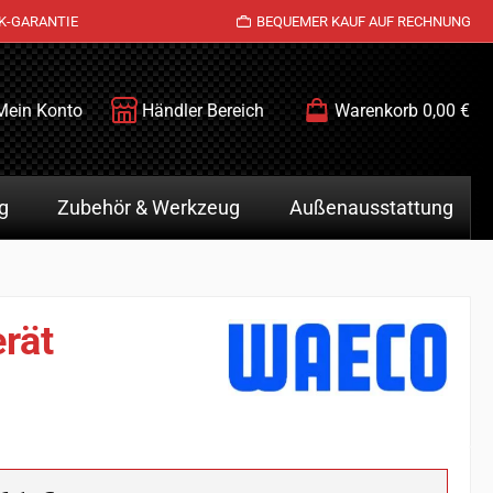
K-GARANTIE
BEQUEMER KAUF AUF RECHNUNG
Mein Konto
Händler Bereich
Warenkorb
0,00 €
g
Zubehör & Werkzeug
Außenausstattung
rät
eis: