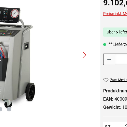
9.102,
Preise inkl. 
Über 6 liefe
**Lieferze
Produkt Anzah
Zum Merkze
Produktnu
EAN:
4000
Gewicht:
10
Art: