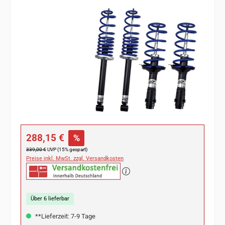
Bildergalerie überspringen
Verkaufspreis:
288,15 €
%
Regulärer Preis:
339,00 €
UVP (15% gespart)
Preise inkl. MwSt. zzgl. Versandkosten
Über 6 lieferbar
**Lieferzeit: 7-9 Tage