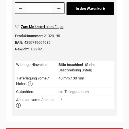
Produkt Anzahl: Gib den gewünschten Wert ein oder benutze die Schaltflächen u
In den Warenkorb
Zum Merkzettel hinzufügen
Produktnummer:
21320195
EAN:
4250719604686
Gewicht:
18,9 kg
Wichtige Hinweise:
Bitte beachten!
(Siehe
Beschreibung unten)
Tieferlegung vorne /
40 mm / 30 mm
hinten:
Gutachten:
mit Teilegutachten
Achslast vorne / hinten:
- / -