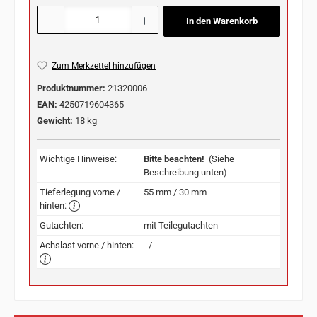
Produkt Anzahl: Gib den gewünschten Wert ein oder benutze die Schaltflächen u
In den Warenkorb
Zum Merkzettel hinzufügen
Produktnummer:
21320006
EAN:
4250719604365
Gewicht:
18 kg
Wichtige Hinweise:
Bitte beachten!
(Siehe
Beschreibung unten)
Tieferlegung vorne /
55 mm / 30 mm
hinten:
Gutachten:
mit Teilegutachten
Achslast vorne / hinten:
- / -