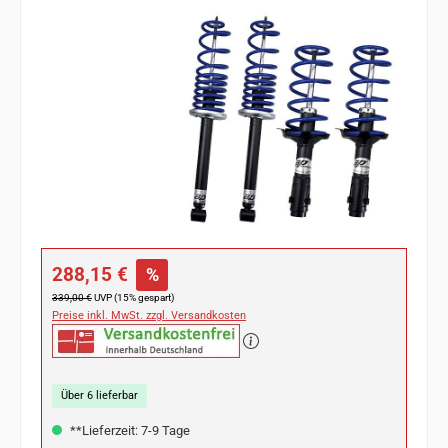
Bildergalerie überspringen
Verkaufspreis:
288,15 €
%
Regulärer Preis:
339,00 €
UVP (15% gespart)
Preise inkl. MwSt. zzgl. Versandkosten
Über 6 lieferbar
**Lieferzeit: 7-9 Tage