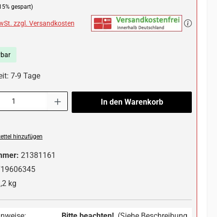
15% gespart)
MwSt. zzgl. Versandkosten
rbar
it: 7-9 Tage
l: Gib den gewünschten Wert ein oder benutze die Schaltflächen um die 
In den Warenkorb
ttel hinzufügen
mmer:
21381161
719606345
,2 kg
inweise:
Bitte beachten!
(Siehe Beschreibung