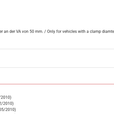
an der VA von 50 mm. / Only for vehicles with a clamp diamter
)
2/2010)
12/2010)
-05/2010)