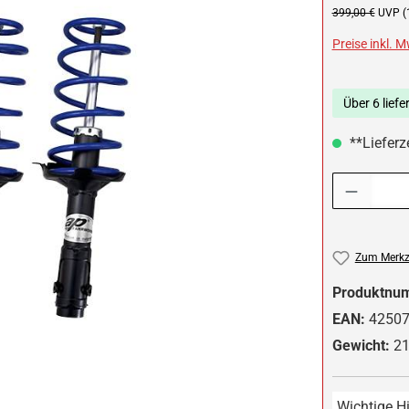
Regulärer Preis:
399,00 €
UVP (
Preise inkl. 
Über 6 liefe
**Lieferze
Produkt Anzah
Zum Merkze
Produktnu
EAN:
4250
Gewicht:
21
Wichtige H