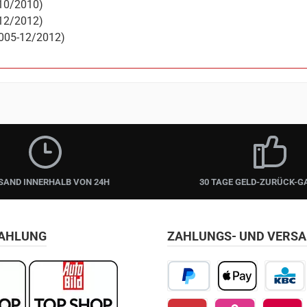
-10/2010)
-12/2012)
2005-12/2012)
SAND INNERHALB VON 24H
30 TAGE GELD-ZURÜCK-G
ZAHLUNG
ZAHLUNGS- UND VERS
PayPal
Apple Pay
KBC/CBC