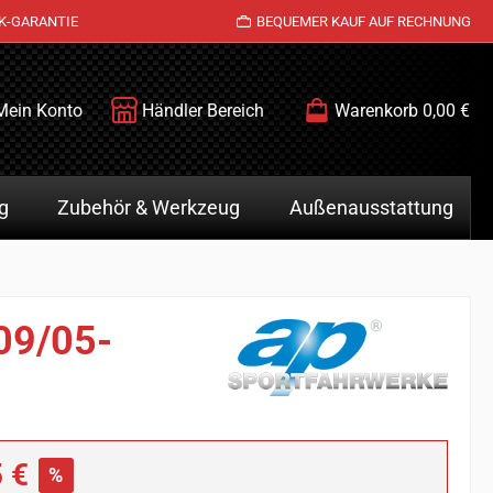
K-GARANTIE
BEQUEMER KAUF AUF RECHNUNG
Mein Konto
Händler Bereich
Warenkorb
0,00 €
g
Zubehör & Werkzeug
Außenausstattung
 09/05-
is:
 €
%