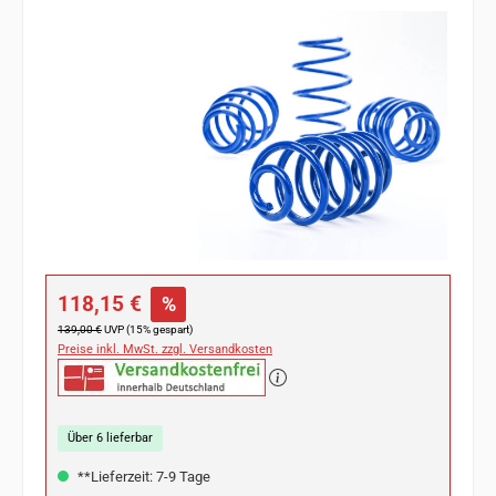
Bildergalerie überspringen
Verkaufspreis:
118,15 €
%
Regulärer Preis:
139,00 €
UVP (15% gespart)
Preise inkl. MwSt. zzgl. Versandkosten
Über 6 lieferbar
**Lieferzeit: 7-9 Tage