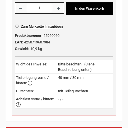
Produkt Anzahl: Gib den gewünschten Wert ein oder benutze die Schaltflächen u
In den Warenkorb
Zum Merkzettel hinzufügen
Produktnummer:
25920060
EAN:
4250719607984
Gewicht:
10,9 kg
Wichtige Hinweise:
Bitte beachten!
(Siehe
Beschreibung unten)
Tieferlegung vorne /
40 mm / 30 mm
hinten:
Gutachten:
mit Teilegutachten
Achslast vorne / hinten:
- / -