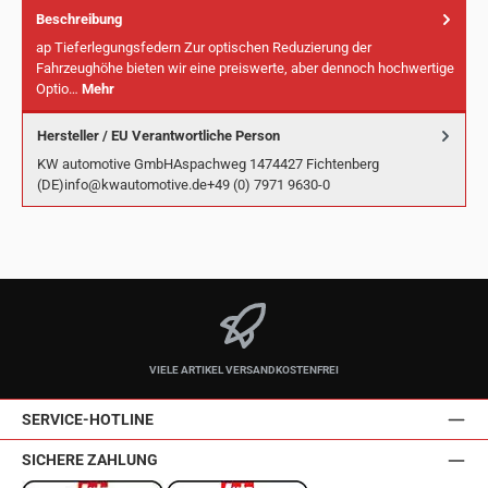
Beschreibung
ap Tieferlegungsfedern Zur optischen Reduzierung der
Fahrzeughöhe bieten wir eine preiswerte, aber dennoch hochwertige
Optio…
Mehr
Hersteller / EU Verantwortliche Person
KW automotive GmbHAspachweg 1474427 Fichtenberg
(DE)info@kwautomotive.de+49 (0) 7971 9630-0
VIELE ARTIKEL VERSANDKOSTENFREI
SERVICE-HOTLINE
SICHERE ZAHLUNG