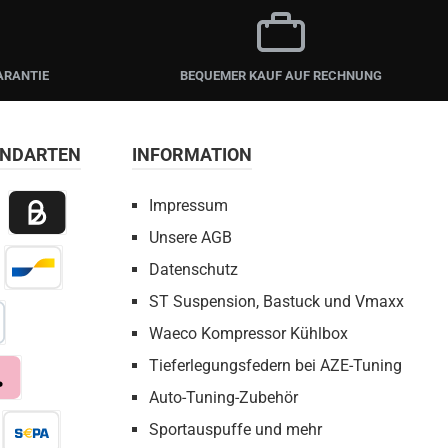
ARANTIE
BEQUEMER KAUF AUF RECHNUNG
ANDARTEN
INFORMATION
Impressum
Unsere AGB
 Payment
Billie / Kauf auf Rechnung
Datenschutz
irect Net
Bancontact
ST Suspension, Bastuck und Vmaxx
Waeco Kompressor Kühlbox
bezahlen
Tieferlegungsfedern bei AZE-Tuning
Auto-Tuning-Zubehör
a
Sportauspuffe und mehr