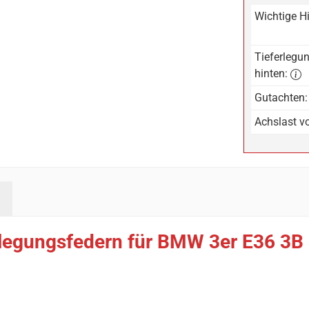
Wichtige H
Tieferlegun
hinten:
Gutachten:
Achslast vo
erlegungsfedern für BMW 3er E36 3