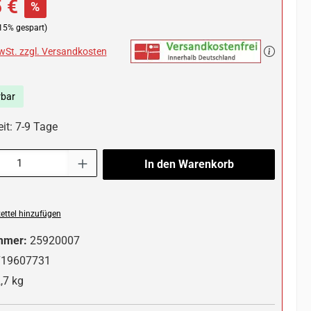
 €
%
15% gespart)
MwSt. zzgl. Versandkosten
rbar
it: 7-9 Tage
l: Gib den gewünschten Wert ein oder benutze die Schaltflächen um die 
In den Warenkorb
ttel hinzufügen
mmer:
25920007
719607731
,7 kg