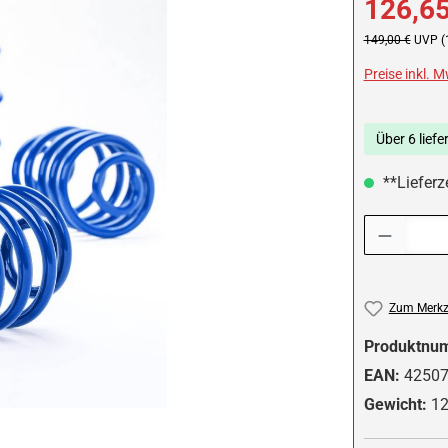
126,65
Regulärer Preis:
149,00 €
UVP (
Preise inkl. 
Über 6 liefe
**Lieferze
Produkt Anzah
Zum Merkze
Produktnu
EAN:
4250
Gewicht:
12