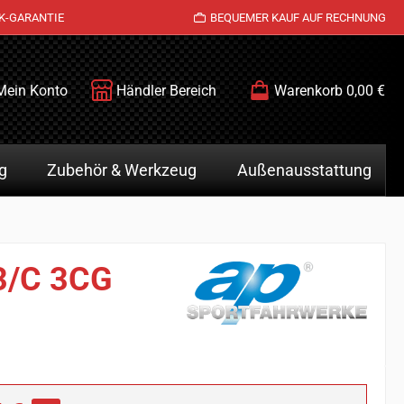
K-GARANTIE
BEQUEMER KAUF AUF RECHNUNG
Mein Konto
Händler Bereich
Warenkorb
0,00 €
g
Zubehör & Werkzeug
Außenausstattung
 3/C 3CG
is: