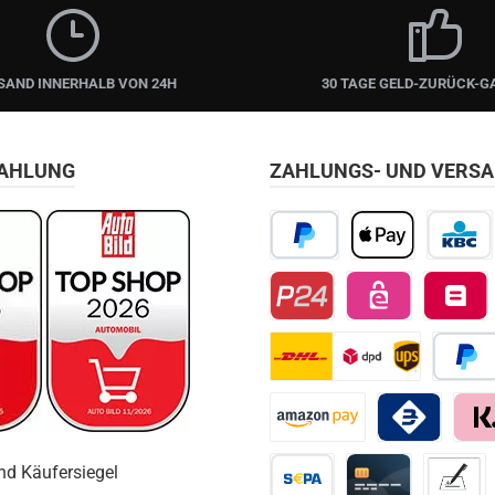
SAND INNERHALB VON 24H
30 TAGE GELD-ZURÜCK-G
ZAHLUNG
ZAHLUNGS- UND VERS
PayPal
Apple Pay
KBC/CBC
Przelewy24
EPS
Belfius D
DHL
Später 
Amazon Pay
Bancomat Pay
Klarn