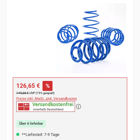
Bildergalerie überspringen
Verkaufspreis:
126,65 €
%
Regulärer Preis:
149,00 €
UVP (15% gespart)
Preise inkl. MwSt. zzgl. Versandkosten
Über 6 lieferbar
**Lieferzeit: 7-9 Tage