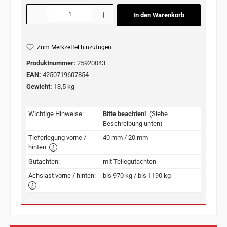
Produkt Anzahl: Gib den gewünschten Wert ein oder benutze die Schaltflächen u
In den Warenkorb
Zum Merkzettel hinzufügen
Produktnummer:
25920043
EAN:
4250719607854
Gewicht:
13,5 kg
Wichtige Hinweise:
Bitte beachten!
(Siehe
Beschreibung unten)
Tieferlegung vorne /
40 mm / 20 mm
hinten:
Gutachten:
mit Teilegutachten
Achslast vorne / hinten:
bis 970 kg / bis 1190 kg