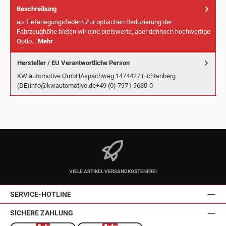
Beschreibung
ap Tieferlegungsfedern Zur optischen Reduzierung der
Fahrzeughöhe bieten wir eine preiswerte, aber dennoch hochwertige
Optio…
Mehr
Hersteller / EU Verantwortliche Person
KW automotive GmbHAspachweg 1474427 Fichtenberg
(DE)info@kwautomotive.de+49 (0) 7971 9630-0
VIELE ARTIKEL VERSANDKOSTENFREI
SERVICE-HOTLINE
SICHERE ZAHLUNG