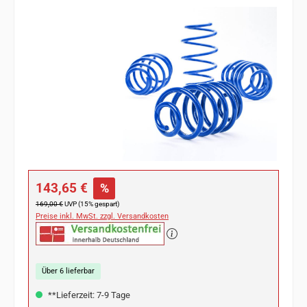
Bildergalerie überspringen
Verkaufspreis:
143,65 €
%
Regulärer Preis:
169,00 €
UVP (15% gespart)
Preise inkl. MwSt. zzgl. Versandkosten
Über 6 lieferbar
**Lieferzeit: 7-9 Tage