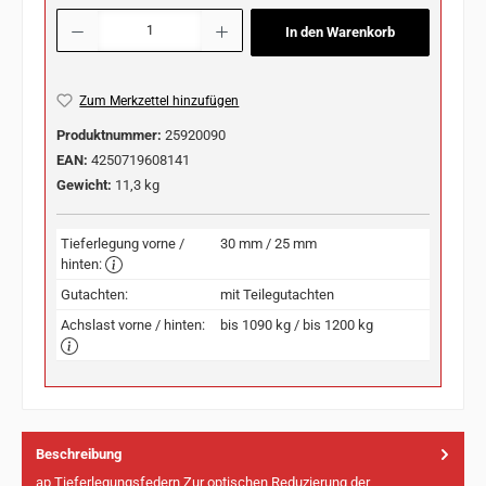
Produkt Anzahl: Gib den gewünschten Wert ein oder benutze die Schaltflächen u
In den Warenkorb
Zum Merkzettel hinzufügen
Produktnummer:
25920090
EAN:
4250719608141
Gewicht:
11,3 kg
Tieferlegung vorne /
30 mm / 25 mm
hinten:
Gutachten:
mit Teilegutachten
Achslast vorne / hinten:
bis 1090 kg / bis 1200 kg
Beschreibung
ap Tieferlegungsfedern Zur optischen Reduzierung der