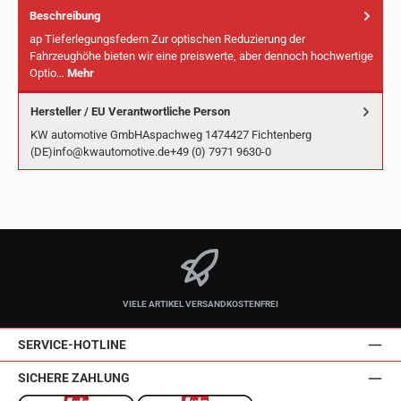
Beschreibung
ap Tieferlegungsfedern Zur optischen Reduzierung der
Fahrzeughöhe bieten wir eine preiswerte, aber dennoch hochwertige
Optio…
Mehr
Hersteller / EU Verantwortliche Person
KW automotive GmbHAspachweg 1474427 Fichtenberg
(DE)info@kwautomotive.de+49 (0) 7971 9630-0
VIELE ARTIKEL VERSANDKOSTENFREI
SERVICE-HOTLINE
SICHERE ZAHLUNG