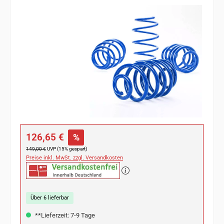
Bildergalerie überspringen
Verkaufspreis:
126,65 €
%
Regulärer Preis:
149,00 €
UVP (15% gespart)
Preise inkl. MwSt. zzgl. Versandkosten
Über 6 lieferbar
**Lieferzeit: 7-9 Tage