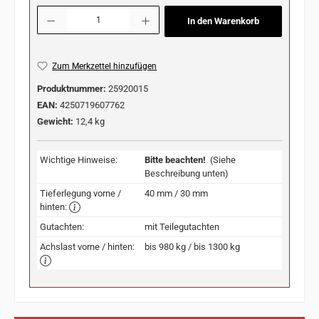
Produkt Anzahl: Gib den gewünschten Wert ein oder benutze die Schaltflächen u
In den Warenkorb
Zum Merkzettel hinzufügen
Produktnummer:
25920015
EAN:
4250719607762
Gewicht:
12,4 kg
Wichtige Hinweise:
Bitte beachten!
(Siehe
Beschreibung unten)
Tieferlegung vorne /
40 mm / 30 mm
hinten:
Gutachten:
mit Teilegutachten
Achslast vorne / hinten:
bis 980 kg / bis 1300 kg