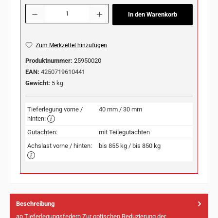
Produkt Anzahl: Gib den gewünschten Wert ein oder benutze die Schaltflächen u
In den Warenkorb
Zum Merkzettel hinzufügen
Produktnummer:
25950020
EAN:
4250719610441
Gewicht:
5 kg
Tieferlegung vorne /
40 mm / 30 mm
hinten:
Gutachten:
mit Teilegutachten
Achslast vorne / hinten:
bis 855 kg / bis 850 kg
Beschreibung
ap Tieferlegungsfedern Zur optischen Reduzierung der