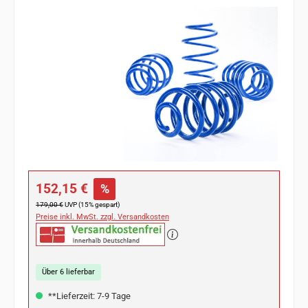
Bildergalerie überspringen
Verkaufspreis:
152,15 €
%
Regulärer Preis:
179,00 €
UVP (15% gespart)
Preise inkl. MwSt. zzgl. Versandkosten
Über 6 lieferbar
**Lieferzeit: 7-9 Tage