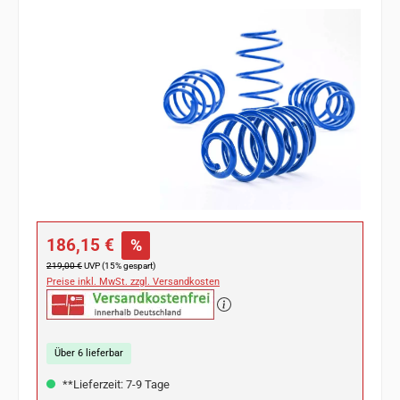
Bildergalerie überspringen
Verkaufspreis:
186,15 €
%
Regulärer Preis:
219,00 €
UVP (15% gespart)
Preise inkl. MwSt. zzgl. Versandkosten
Über 6 lieferbar
**Lieferzeit: 7-9 Tage