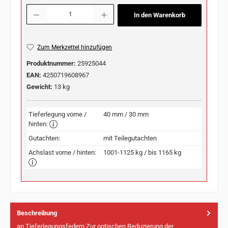
Produkt Anzahl: Gib den gewünschten Wert ein oder benutze die Schaltflächen u
In den Warenkorb
Zum Merkzettel hinzufügen
Produktnummer:
25925044
EAN:
4250719608967
Gewicht:
13 kg
Tieferlegung vorne /
40 mm / 30 mm
hinten:
Gutachten:
mit Teilegutachten
Achslast vorne / hinten:
1001-1125 kg / bis 1165 kg
Beschreibung
ap Tieferlegungsfedern Zur optischen Reduzierung der