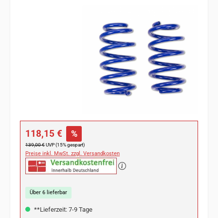
Bildergalerie überspringen
Verkaufspreis:
118,15 €
%
Regulärer Preis:
139,00 €
UVP (15% gespart)
Preise inkl. MwSt. zzgl. Versandkosten
Über 6 lieferbar
**Lieferzeit: 7-9 Tage