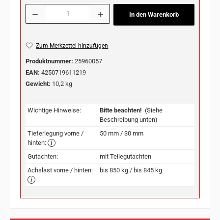
Produkt Anzahl: Gib den gewünschten Wert ein oder benutze die Schaltflächen u
In den Warenkorb
Zum Merkzettel hinzufügen
Produktnummer:
25960057
EAN:
4250719611219
Gewicht:
10,2 kg
Wichtige Hinweise:
Bitte beachten!
(Siehe
Beschreibung unten)
Tieferlegung vorne /
50 mm / 30 mm
hinten:
Gutachten:
mit Teilegutachten
Achslast vorne / hinten:
bis 850 kg / bis 845 kg