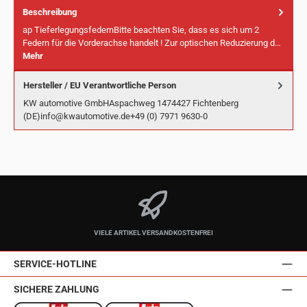
Beschreibung
ap TieferlegungsfedernBitte beachten Sie, dass es sich um 2
Federn für die Vorderachse handelt ! Zur optischen Reduzierung d…
Mehr
Hersteller / EU Verantwortliche Person
KW automotive GmbHAspachweg 1474427 Fichtenberg
(DE)info@kwautomotive.de+49 (0) 7971 9630-0
VIELE ARTIKEL VERSANDKOSTENFREI
SERVICE-HOTLINE
SICHERE ZAHLUNG