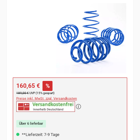
Bildergalerie überspringen
Verkaufspreis:
160,65 €
%
Regulärer Preis:
189,00 €
UVP (15% gespart)
Preise inkl. MwSt. zzgl. Versandkosten
Über 6 lieferbar
**Lieferzeit: 7-9 Tage