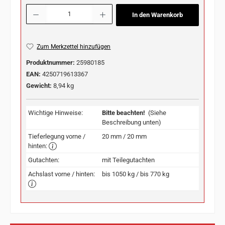
Produkt Anzahl: Gib den gewünschten Wert ein oder benutze die Schaltflächen u
In den Warenkorb
Zum Merkzettel hinzufügen
Produktnummer:
25980185
EAN:
4250719613367
Gewicht:
8,94 kg
Wichtige Hinweise:
Bitte beachten!
(Siehe
Beschreibung unten)
Tieferlegung vorne /
20 mm / 20 mm
hinten:
Gutachten:
mit Teilegutachten
Achslast vorne / hinten:
bis 1050 kg / bis 770 kg