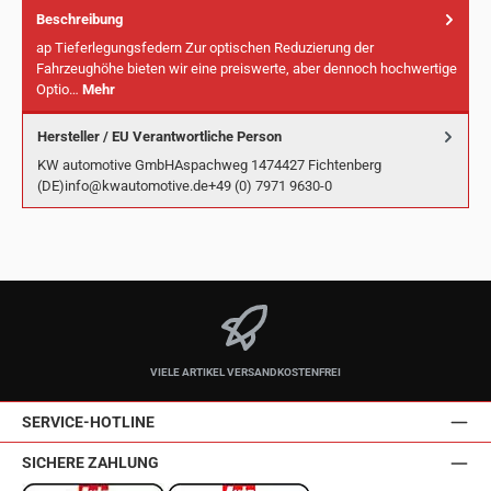
Beschreibung
ap Tieferlegungsfedern Zur optischen Reduzierung der
Fahrzeughöhe bieten wir eine preiswerte, aber dennoch hochwertige
Optio…
Mehr
Hersteller / EU Verantwortliche Person
KW automotive GmbHAspachweg 1474427 Fichtenberg
(DE)info@kwautomotive.de+49 (0) 7971 9630-0
VIELE ARTIKEL VERSANDKOSTENFREI
SERVICE-HOTLINE
SICHERE ZAHLUNG