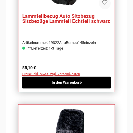
Lammfellbezug Auto Sitzbezug
Sitzbezüge Lammfell Echtfell schwarz
Artikelnummer: 19322AlfaRomeo145einzeln
**Lieferzeit: 1-3 Tage
Regulärer Preis:
55,10 €
Preise inkl. MwSt. zzgl. Versandkosten
In den Warenkorb