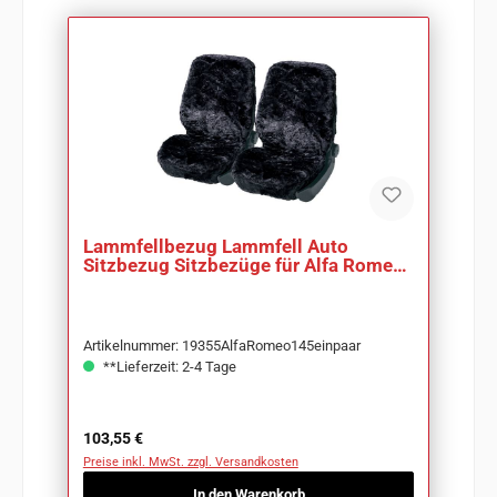
Lammfellbezug Lammfell Auto
Sitzbezug Sitzbezüge für Alfa Romeo
145
Artikelnummer: 19355AlfaRomeo145einpaar
**Lieferzeit: 2-4 Tage
Regulärer Preis:
103,55 €
Preise inkl. MwSt. zzgl. Versandkosten
In den Warenkorb