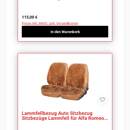
Regulärer Preis:
115,00 €
Preise inkl. MwSt. zzgl. Versandkosten
In den Warenkorb
Lammfellbezug Auto Sitzbezug
Sitzbezüge Lammfell für Alfa Romeo
145