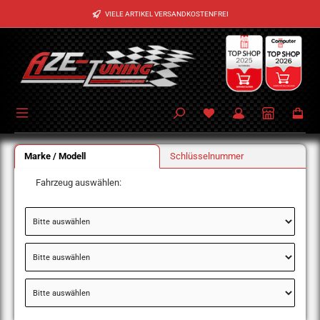
Zum Hauptinhalt springen
VIELE ARTIKEL VERSANDKOSTENFREI
Marke / Modell
Schlüsselnummer
Fahrzeug auswählen: