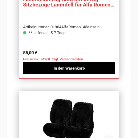
Sitzbezüge Lammfell für Alfa Romeo
145
Artikelnummer: 01964AlfaRomeo145einzeln
**Lieferzeit: 5-7 Tage
Regulärer Preis:
58,00 €
Preise inkl. MwSt. zzgl. Versandkosten
In den Warenkorb