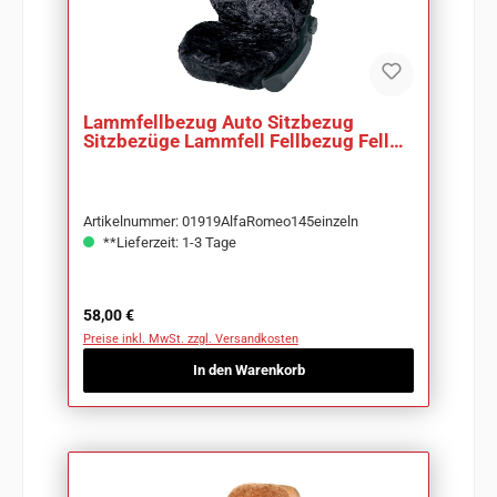
Lammfellbezug Auto Sitzbezug
Sitzbezüge Lammfell Fellbezug Fell
Merino anthrazit
Artikelnummer: 01919AlfaRomeo145einzeln
**Lieferzeit: 1-3 Tage
Regulärer Preis:
58,00 €
Preise inkl. MwSt. zzgl. Versandkosten
In den Warenkorb