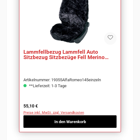
Lammfellbezug Lammfell Auto
Sitzbezug Sitzbezüge Fell Merino
anthrazit-blau
Artikelnummer: 19355AlfaRomeo145einzeln
**Lieferzeit: 1-3 Tage
Regulärer Preis:
55,10 €
Preise inkl. MwSt. zzgl. Versandkosten
In den Warenkorb