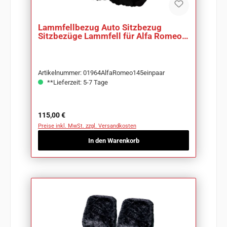
Lammfellbezug Auto Sitzbezug
Sitzbezüge Lammfell für Alfa Romeo
145
Artikelnummer: 01964AlfaRomeo145einpaar
**Lieferzeit: 5-7 Tage
Regulärer Preis:
115,00 €
Preise inkl. MwSt. zzgl. Versandkosten
In den Warenkorb