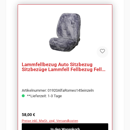
Lammfellbezug Auto Sitzbezug
Sitzbezüge Lammfell Fellbezug Fell
Merino silber
Artikelnummer: 01920AlfaRomeo145einzeln
**Lieferzeit: 1-3 Tage
Regulärer Preis:
58,00 €
Preise inkl. MwSt. zzgl. Versandkosten
In den Warenkorb