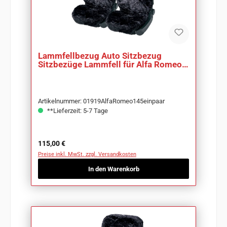
Lammfellbezug Auto Sitzbezug
Sitzbezüge Lammfell für Alfa Romeo
145
Artikelnummer: 01919AlfaRomeo145einpaar
**Lieferzeit: 5-7 Tage
Regulärer Preis:
115,00 €
Preise inkl. MwSt. zzgl. Versandkosten
In den Warenkorb