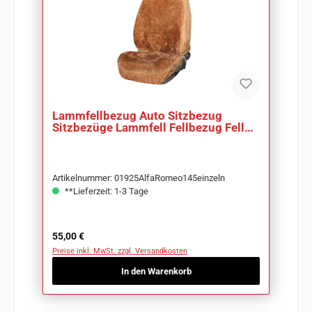
Lammfellbezug Auto Sitzbezug
Sitzbezüge Lammfell Fellbezug Fell
Merino camel
Artikelnummer: 01925AlfaRomeo145einzeln
**Lieferzeit: 1-3 Tage
Regulärer Preis:
55,00 €
Preise inkl. MwSt. zzgl. Versandkosten
In den Warenkorb