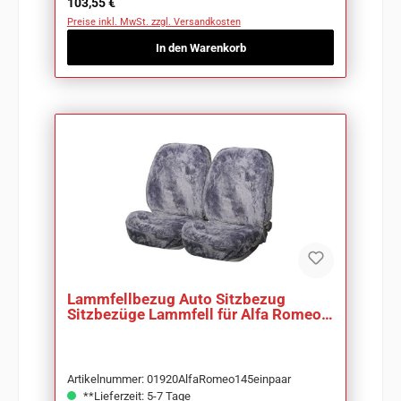
Regulärer Preis:
103,55 €
Preise inkl. MwSt. zzgl. Versandkosten
In den Warenkorb
Lammfellbezug Auto Sitzbezug
Sitzbezüge Lammfell für Alfa Romeo
145
Artikelnummer: 01920AlfaRomeo145einpaar
**Lieferzeit: 5-7 Tage