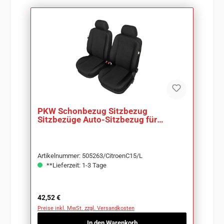
PKW Schonbezug Sitzbezug
Sitzbezüge Auto-Sitzbezug für
Citroen C15
Artikelnummer: 505263/CitroenC15/L
**Lieferzeit: 1-3 Tage
Regulärer Preis:
42,52 €
Preise inkl. MwSt. zzgl. Versandkosten
In den Warenkorb