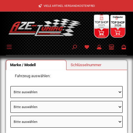
Zum Hauptinhalt springen
VIELE ARTIKEL VERSANDKOSTENFREI
Marke / Modell
Schlüsselnummer
Fahrzeug auswählen: