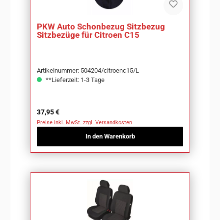
PKW Auto Schonbezug Sitzbezug
Sitzbezüge für Citroen C15
Artikelnummer: 504204/citroenc15/L
**Lieferzeit: 1-3 Tage
Regulärer Preis:
37,95 €
Preise inkl. MwSt. zzgl. Versandkosten
In den Warenkorb