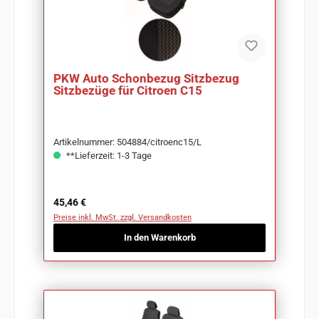
PKW Auto Schonbezug Sitzbezug
Sitzbezüge für Citroen C15
Artikelnummer: 504884/citroenc15/L
**Lieferzeit: 1-3 Tage
Regulärer Preis:
45,46 €
Preise inkl. MwSt. zzgl. Versandkosten
In den Warenkorb