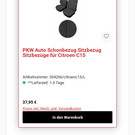
PKW Auto Schonbezug Sitzbezug
Sitzbezüge für Citroen C15
Artikelnummer: 504266/citroenc15/L
**Lieferzeit: 1-3 Tage
Regulärer Preis:
37,95 €
Preise inkl. MwSt. zzgl. Versandkosten
In den Warenkorb