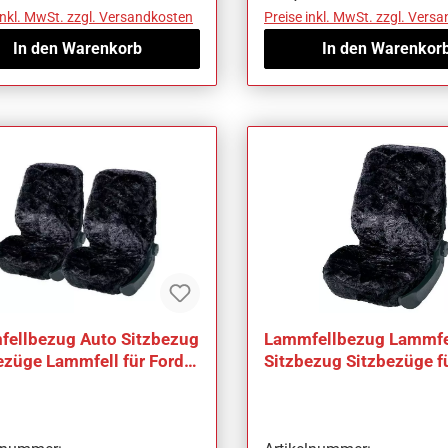
inkl. MwSt. zzgl. Versandkosten
Preise inkl. MwSt. zzgl. Vers
In den Warenkorb
In den Warenkor
ellbezug Auto Sitzbezug
Lammfellbezug Lammfe
ezüge Lammfell für Ford
Sitzbezug Sitzbezüge f
Ka