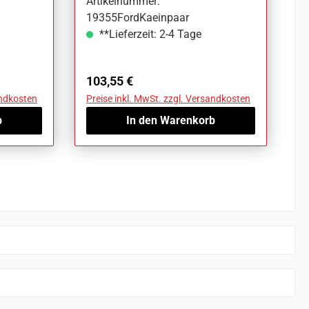
Artikelnummer:
19355FordKaeinpaar
**Lieferzeit: 2-4 Tage
Regulärer Preis:
103,55 €
andkosten
Preise inkl. MwSt. zzgl. Versandkosten
b
In den Warenkorb