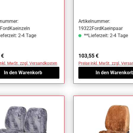
Ka
elnummer:
Artikelnummer:
FordKaeinzeln
19322FordKaeinpaar
eferzeit: 2-4 Tage
**Lieferzeit: 2-4 Tage
ärer Preis:
Regulärer Preis:
 €
103,55 €
inkl. MwSt. zzgl. Versandkosten
Preise inkl. MwSt. zzgl. Vers
In den Warenkorb
In den Warenkor