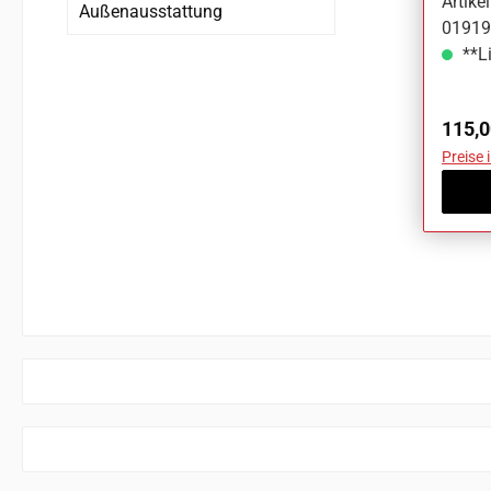
Artik
Außenausstattung
01919
**Li
Regul
115,0
Preise 