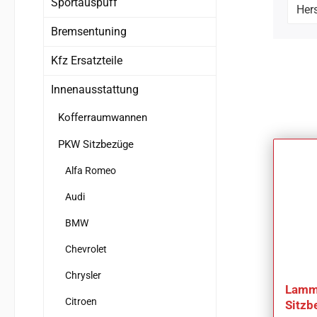
Sportauspuff
Hers
Bremsentuning
Kfz Ersatzteile
Innenausstattung
Kofferraumwannen
PKW Sitzbezüge
Alfa Romeo
Audi
BMW
Chevrolet
Chrysler
Lammf
Citroen
Sitzb