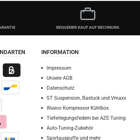
ARANTIE
BEQUEMER KAUF AUF RECHNUNG
ANDARTEN
INFORMATION
Impressum
Unsere AGB
 Payment
Billie / Kauf auf Rechnung
Datenschutz
irect Net
Bancontact
ST Suspension, Bastuck und Vmaxx
Waeco Kompressor Kühlbox
bezahlen
Tieferlegungsfedern bei AZE-Tuning
Auto-Tuning-Zubehör
a
Sportauspuffe und mehr