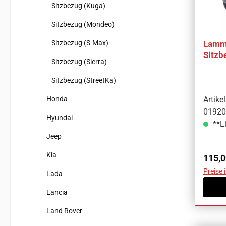
Sitzbezug (Kuga)
Sitzbezug (Mondeo)
Sitzbezug (S-Max)
Lammf
Sitzb
Sitzbezug (Sierra)
Ka
Sitzbezug (StreetKa)
Honda
Artik
01920
Hyundai
**Li
Jeep
Kia
Regul
115,0
Preise 
Lada
Lancia
Land Rover