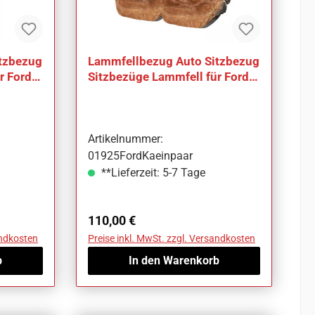
tzbezug
Lammfellbezug Auto Sitzbezug
r Ford
Sitzbezüge Lammfell für Ford
Ka
Artikelnummer:
01925FordKaeinpaar
**Lieferzeit: 5-7 Tage
Regulärer Preis:
110,00 €
andkosten
Preise inkl. MwSt. zzgl. Versandkosten
b
In den Warenkorb