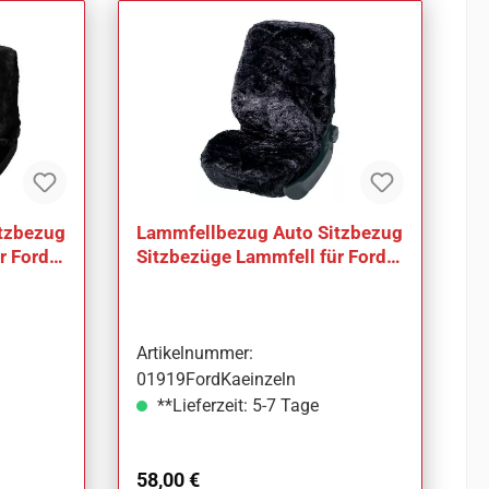
tzbezug
Lammfellbezug Auto Sitzbezug
r Ford
Sitzbezüge Lammfell für Ford
Ka
Artikelnummer:
01919FordKaeinzeln
**Lieferzeit: 5-7 Tage
Regulärer Preis:
58,00 €