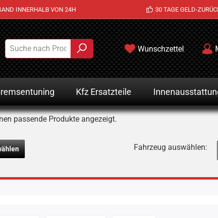
SAND INNERHALB VON 24H
30 TAGE GELD-ZURÜC
Wunschzettel
remsentuning
Kfz Ersatzteile
Innenausstattun
nen passende Produkte angezeigt.
Fahrzeug auswählen:
wählen