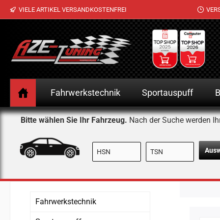
VIELE ARTIKEL VERSANDKOSTENFREI
VER
 Hauptinhalt springen
Zur Suche springen
Zur Hauptnavigation springen
Fahrwerkstechnik
Sportauspuff
B
Bitte wählen Sie Ihr Fahrzeug.
Nach der Suche werden Ih
Aus
Fahrwerkstechnik