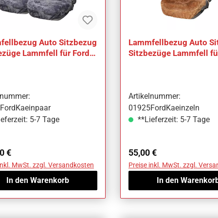
ellbezug Auto Sitzbezug
Lammfellbezug Auto Si
ezüge Lammfell für Ford
Sitzbezüge Lammfell fü
Ka
elnummer:
Artikelnummer:
FordKaeinpaar
01925FordKaeinzeln
eferzeit: 5-7 Tage
**Lieferzeit: 5-7 Tage
ärer Preis:
Regulärer Preis:
0 €
55,00 €
inkl. MwSt. zzgl. Versandkosten
Preise inkl. MwSt. zzgl. Vers
In den Warenkorb
In den Warenkor