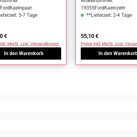
elnummer:
Artikelnummer:
FordKaeinpaar
19355FordKaeinzeln
eferzeit: 5-7 Tage
**Lieferzeit: 2-4 Tage
ärer Preis:
Regulärer Preis:
0 €
55,10 €
inkl. MwSt. zzgl. Versandkosten
Preise inkl. MwSt. zzgl. Vers
In den Warenkorb
In den Warenkor