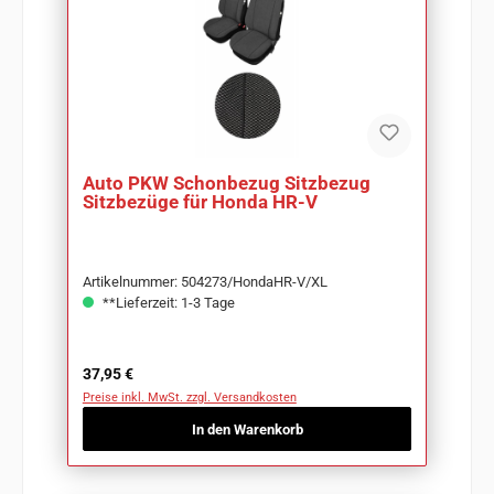
Auto PKW Schonbezug Sitzbezug
Sitzbezüge für Honda HR-V
Artikelnummer: 504273/HondaHR-V/XL
**Lieferzeit: 1-3 Tage
Regulärer Preis:
37,95 €
Preise inkl. MwSt. zzgl. Versandkosten
In den Warenkorb