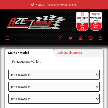
Zum Hauptinhalt springen
VIELE ARTIKEL VERSANDKOSTENFREI
Marke / Modell
Schlüsselnummer
Fahrzeug auswählen: