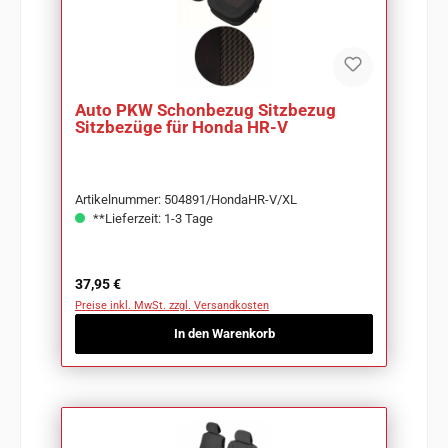
Auto PKW Schonbezug Sitzbezug
Sitzbezüge für Honda HR-V
Artikelnummer: 504891/HondaHR-V/XL
**Lieferzeit: 1-3 Tage
Regulärer Preis:
37,95 €
Preise inkl. MwSt. zzgl. Versandkosten
In den Warenkorb