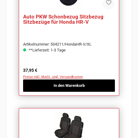
Auto PKW Schonbezug Sitzbezug
Sitzbezüge für Honda HR-V
Artikelnummer: 504211/HondaHR-V/XL
**Lieferzeit: 1-3 Tage
Regulärer Preis:
37,95 €
Preise inkl. MwSt. zzgl. Versandkosten
In den Warenkorb