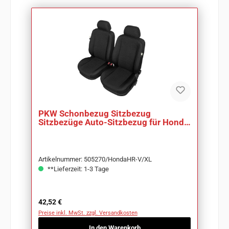
PKW Schonbezug Sitzbezug
Sitzbezüge Auto-Sitzbezug für Honda
HR-V
Artikelnummer: 505270/HondaHR-V/XL
**Lieferzeit: 1-3 Tage
Regulärer Preis:
42,52 €
Preise inkl. MwSt. zzgl. Versandkosten
In den Warenkorb