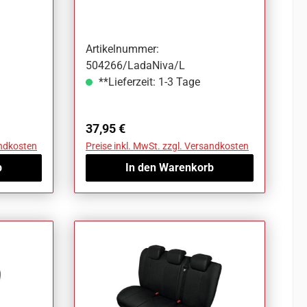
Niva
Artikelnummer:
504266/LadaNiva/L
**Lieferzeit: 1-3 Tage
Regulärer Preis:
37,95 €
andkosten
Preise inkl. MwSt. zzgl. Versandkosten
b
In den Warenkorb