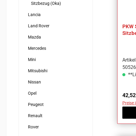
Sitzbezug (Oka)
Lancia
Land Rover
PKW 
Sitzb
Mazda
Lada 
Mercedes
Mini
Artik
50526
Mitsubishi
**Li
Nissan
Opel
Regul
42,52
Preise 
Peugeot
Renault
Rover