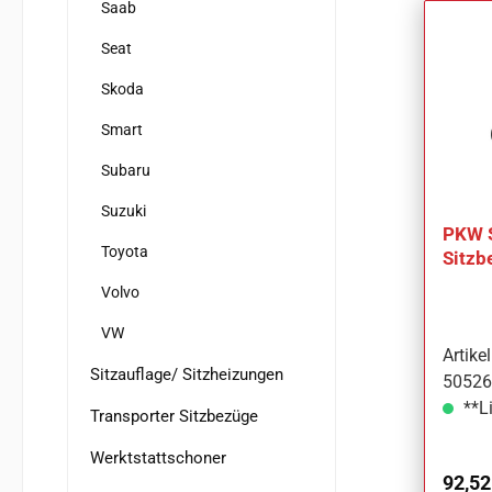
Saab
Seat
Skoda
Smart
Subaru
Suzuki
PKW 
Toyota
Sitzb
Lada 
Volvo
VW
Artik
Sitzauflage/ Sitzheizungen
50526
**Li
Transporter Sitzbezüge
Werktstattschoner
Regul
92,52