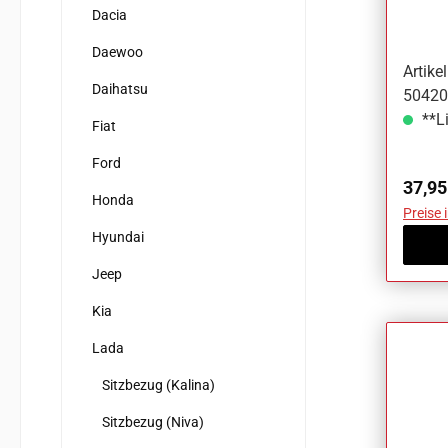
Niva
Dacia
Daewoo
Artik
Daihatsu
50420
**Li
Fiat
Ford
Regul
37,95
Honda
Preise 
Hyundai
Jeep
Kia
Lada
Sitzbezug (Kalina)
Sitzbezug (Niva)