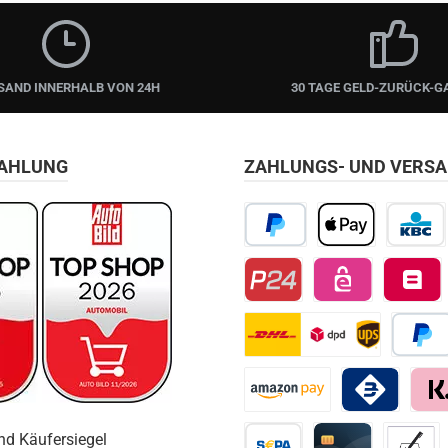
SAND INNERHALB VON 24H
30 TAGE GELD-ZURÜCK-G
ZAHLUNG
ZAHLUNGS- UND VERS
PayPal
Apple Pay
KBC/CBC
Przelewy24
EPS
Belfius D
DHL
Später 
Amazon Pay
Bancomat Pay
Klarn