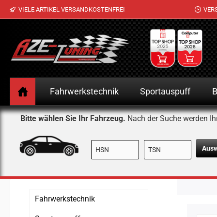
VIELE ARTIKEL VERSANDKOSTENFREI
VER
 Hauptinhalt springen
Zur Suche springen
Zur Hauptnavigation springen
Fahrwerkstechnik
Sportauspuff
B
Bitte wählen Sie Ihr Fahrzeug.
Nach der Suche werden Ih
Aus
Fahrwerkstechnik