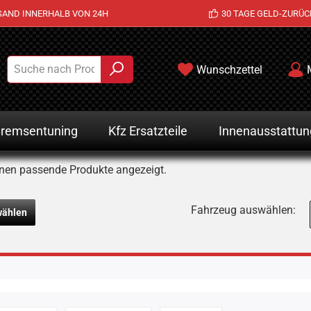
SAND INNERHALB VON 24H
30 TAGE GELD-ZURÜC
Wunschzettel
remsentuning
Kfz Ersatzteile
Innenausstattun
nen passende Produkte angezeigt.
Fahrzeug auswählen:
wählen