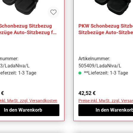
Schonbezug Sitzbezug
PKW Schonbezug Sitzb
ezüge Auto-Sitzbezug für
Sitzbezüge Auto-Sitzbe
Niva
Lada Niva
elnummer:
Artikelnummer:
3/LadaNiva/L
505409/LadaNiva/L
eferzeit: 1-3 Tage
**Lieferzeit: 1-3 Tage
ärer Preis:
Regulärer Preis:
 €
42,52 €
inkl. MwSt. zzgl. Versandkosten
Preise inkl. MwSt. zzgl. Vers
In den Warenkorb
In den Warenkor