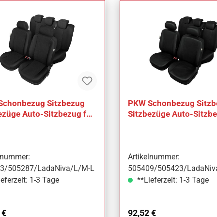
Schonbezug Sitzbezug
PKW Schonbezug Sitzb
ezüge Auto-Sitzbezug für
Sitzbezüge Auto-Sitzbe
Niva
Lada Niva
elnummer:
Artikelnummer:
3/505287/LadaNiva/L/M-L
505409/505423/LadaNiv
eferzeit: 1-3 Tage
**Lieferzeit: 1-3 Tage
ärer Preis:
Regulärer Preis:
 €
92,52 €