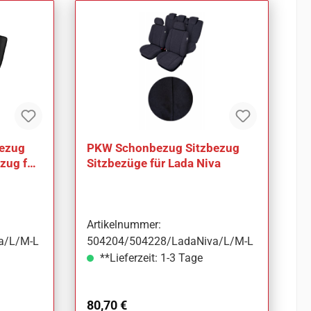
ezug
PKW Schonbezug Sitzbezug
zug für
Sitzbezüge für Lada Niva
Artikelnummer:
a/L/M-L
504204/504228/LadaNiva/L/M-L
**Lieferzeit: 1-3 Tage
Regulärer Preis:
80,70 €