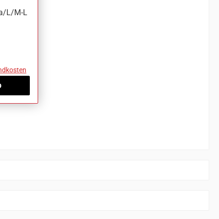
a/L/M-L
andkosten
b