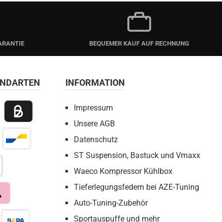
ARANTIE
BEQUEMER KAUF AUF RECHNUNG
ANDARTEN
INFORMATION
Impressum
Unsere AGB
 Payment
Billie / Kauf auf Rechnung
Datenschutz
irect Net
Bancontact
ST Suspension, Bastuck und Vmaxx
Waeco Kompressor Kühlbox
bezahlen
Tieferlegungsfedern bei AZE-Tuning
Auto-Tuning-Zubehör
a
Sportauspuffe und mehr