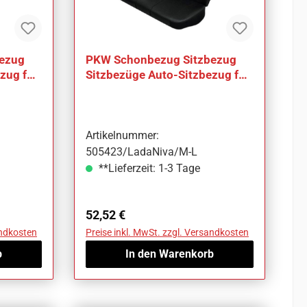
ezug
PKW Schonbezug Sitzbezug
zug für
Sitzbezüge Auto-Sitzbezug für
Lada Niva
Artikelnummer:
505423/LadaNiva/M-L
**Lieferzeit: 1-3 Tage
Regulärer Preis:
52,52 €
andkosten
Preise inkl. MwSt. zzgl. Versandkosten
b
In den Warenkorb