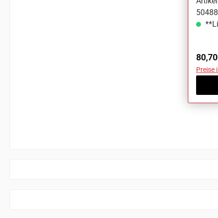
Artik
50488
**Li
Regul
80,70
Preise 