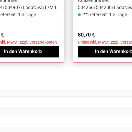
elnummer:
Artikelnummer:
4/504907/LadaNiva/L/M-L
504266/504280/LadaNiv
eferzeit: 1-3 Tage
**Lieferzeit: 1-3 Tage
ärer Preis:
Regulärer Preis:
 €
80,70 €
inkl. MwSt. zzgl. Versandkosten
Preise inkl. MwSt. zzgl. Vers
In den Warenkorb
In den Warenkor