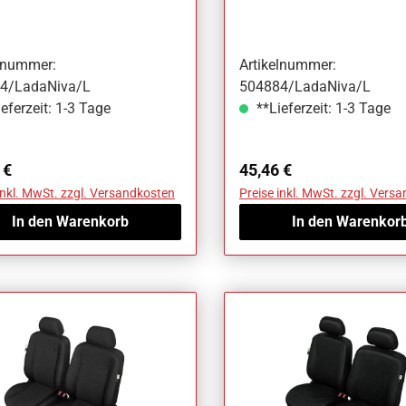
Niva
elnummer:
Artikelnummer:
4/LadaNiva/L
504884/LadaNiva/L
eferzeit: 1-3 Tage
**Lieferzeit: 1-3 Tage
ärer Preis:
Regulärer Preis:
 €
45,46 €
inkl. MwSt. zzgl. Versandkosten
Preise inkl. MwSt. zzgl. Vers
In den Warenkorb
In den Warenkor