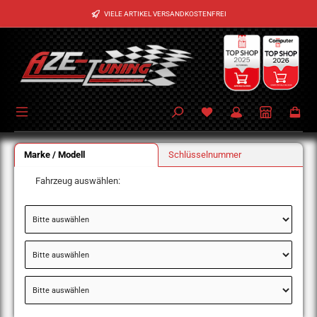
Zum Hauptinhalt springen
VIELE ARTIKEL VERSANDKOSTENFREI
Marke / Modell
Schlüsselnummer
Fahrzeug auswählen: