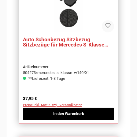
Auto Schonbezug Sitzbezug
Sitzbezüge für Mercedes S-Klasse
W140
Artikelnummer:
504273/mercedes_s_klasse_w140/XL
**Lieferzeit: 1-3 Tage
Regulärer Preis:
37,95 €
Preise inkl. MwSt. zzgl. Versandkosten
In den Warenkorb