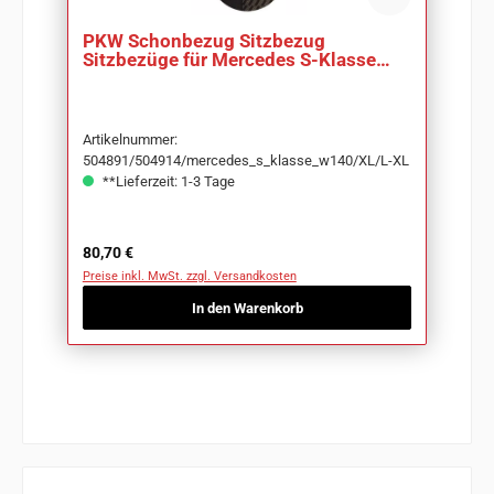
PKW Schonbezug Sitzbezug
Sitzbezüge für Mercedes S-Klasse
W140
Artikelnummer:
504891/504914/mercedes_s_klasse_w140/XL/L-XL
**Lieferzeit: 1-3 Tage
Regulärer Preis:
80,70 €
Preise inkl. MwSt. zzgl. Versandkosten
In den Warenkorb