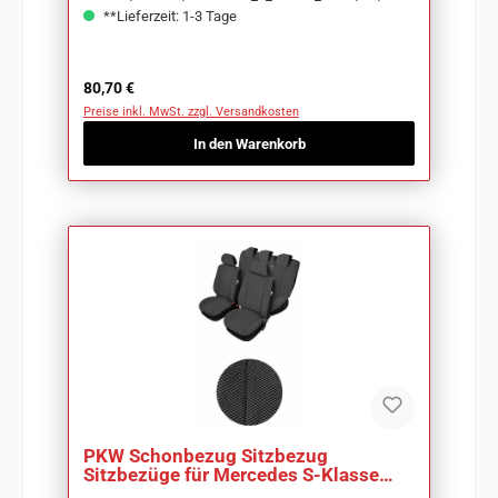
**Lieferzeit: 1-3 Tage
Regulärer Preis:
80,70 €
Preise inkl. MwSt. zzgl. Versandkosten
In den Warenkorb
PKW Schonbezug Sitzbezug
Sitzbezüge für Mercedes S-Klasse
W140