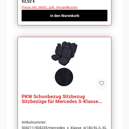
Regulärer Preis:
52,52 €
Preise inkl. MwSt. zzgl. Versandkosten
In den Warenkorb
PKW Schonbezug Sitzbezug
Sitzbezüge für Mercedes S-Klasse
W140
Artikelnummer:
504211/504235/mercedes_s_klasse_w140/XL/L-XL