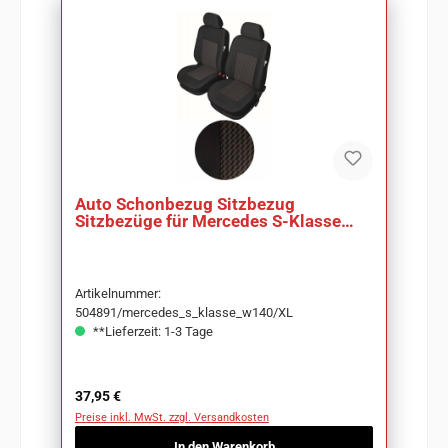
Auto Schonbezug Sitzbezug
Sitzbezüge für Mercedes S-Klasse
W140
Artikelnummer:
504891/mercedes_s_klasse_w140/XL
**Lieferzeit: 1-3 Tage
Regulärer Preis:
37,95 €
Preise inkl. MwSt. zzgl. Versandkosten
In den Warenkorb