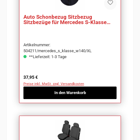
Auto Schonbezug Sitzbezug
Sitzbezüge für Mercedes S-Klasse
W140
Artikelnummer:
504211/mercedes_s_klasse_w140/XL
**Lieferzeit: 1-3 Tage
Regulärer Preis:
37,95 €
Preise inkl. MwSt. zzgl. Versandkosten
In den Warenkorb