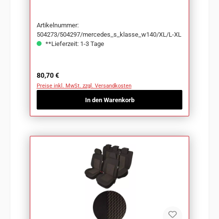
Artikelnummer:
504273/504297/mercedes_s_klasse_w140/XL/L-XL
**Lieferzeit: 1-3 Tage
Regulärer Preis:
80,70 €
Preise inkl. MwSt. zzgl. Versandkosten
In den Warenkorb