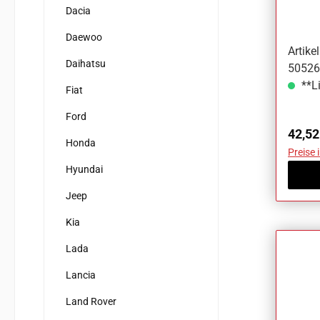
Mitsu
Dacia
Daewoo
Artik
Daihatsu
50526
**Li
Fiat
Ford
Regul
42,52
Honda
Preise 
Hyundai
Jeep
Kia
Lada
Lancia
Land Rover