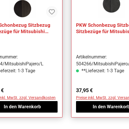
Schonbezug Sitzbezug
PKW Schonbezug Sitzb
ezüge für Mitsubishi
Sitzbezüge für Mitsubi
o
Pajero
elnummer:
Artikelnummer:
4/MitsubishiPajero/L
504266/MitsubishiPajero
eferzeit: 1-3 Tage
**Lieferzeit: 1-3 Tage
ärer Preis:
Regulärer Preis:
 €
37,95 €
inkl. MwSt. zzgl. Versandkosten
Preise inkl. MwSt. zzgl. Vers
In den Warenkorb
In den Warenkor