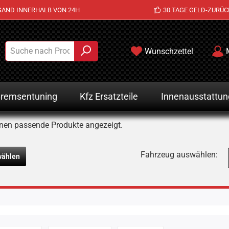
SAND INNERHALB VON 24H
30 TAGE GELD-ZURÜC
Wunschzettel
remsentuning
Kfz Ersatzteile
Innenausstattun
nen passende Produkte angezeigt.
Fahrzeug auswählen:
wählen