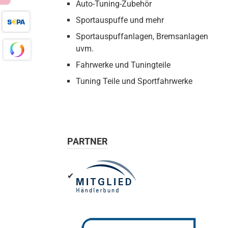
Auto-Tuning-Zubehör
a
Sportauspuffe und mehr
Sportauspuffanlagen, Bremsanlagen
eX
Pay by Bank
uvm.
Fahrwerke und Tuningteile
co
Swish
Tuning Teile und Sportfahrwerke
Wero
PARTNER
✔