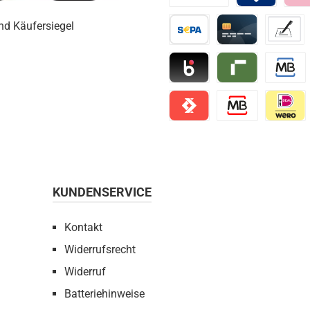
Amazon Pay
Bancomat Pay
Klarn
Vorkasse / Überweisung
Kreditkarte
Vorkass
Blik
Riverty
Multiban
Satispay
MB Way
iDEAL | 
KUNDENSERVICE
Kontakt
Widerrufsrecht
Widerruf
Batteriehinweise