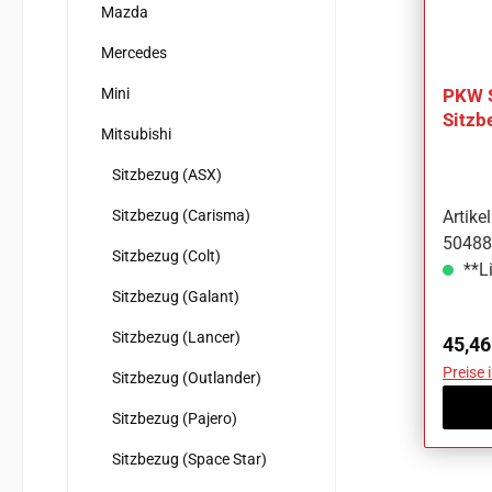
Mazda
Mercedes
Mini
PKW 
Sitzb
Mitsubishi
Pajer
Sitzbezug (ASX)
Sitzbezug (Carisma)
Artik
50488
Sitzbezug (Colt)
**Li
Sitzbezug (Galant)
Sitzbezug (Lancer)
Regul
45,46
Preise 
Sitzbezug (Outlander)
Sitzbezug (Pajero)
Sitzbezug (Space Star)