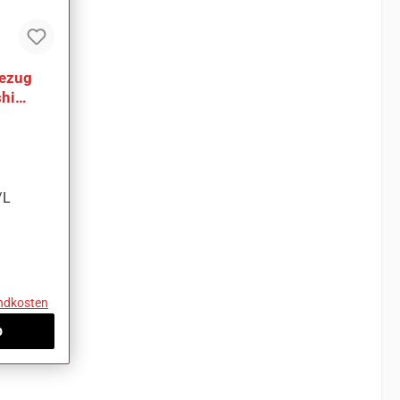
ezug
shi
/L
andkosten
b