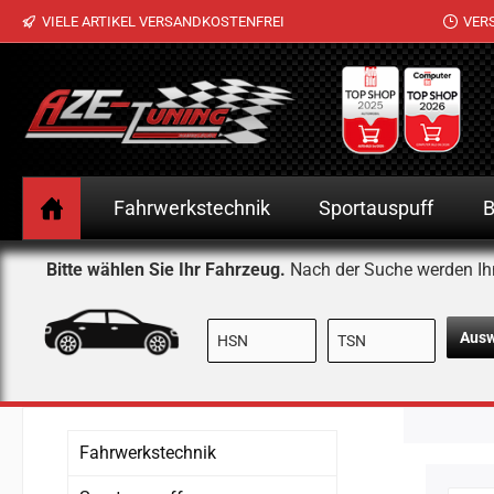
VIELE ARTIKEL VERSANDKOSTENFREI
VER
 Hauptinhalt springen
Zur Suche springen
Zur Hauptnavigation springen
Fahrwerkstechnik
Sportauspuff
B
Bitte wählen Sie Ihr Fahrzeug.
Nach der Suche werden Ih
Aus
Fahrwerkstechnik