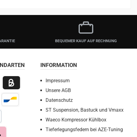
ARANTIE
BEQUEMER KAUF AUF RECHNUNG
ANDARTEN
INFORMATION
Impressum
Unsere AGB
 Payment
Billie / Kauf auf Rechnung
Datenschutz
irect Net
Bancontact
ST Suspension, Bastuck und Vmaxx
Waeco Kompressor Kühlbox
bezahlen
Tieferlegungsfedern bei AZE-Tuning