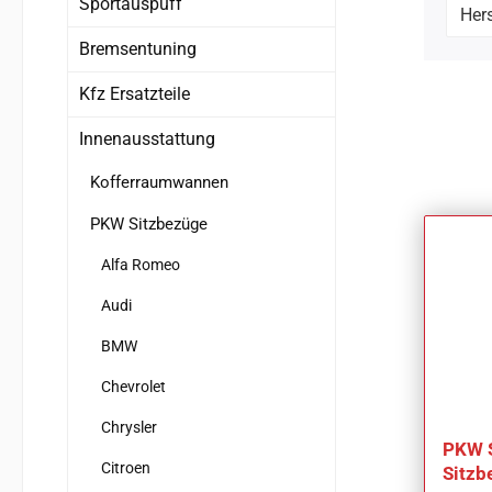
Sportauspuff
Hers
Bremsentuning
Kfz Ersatzteile
Innenausstattung
Kofferraumwannen
PKW Sitzbezüge
Alfa Romeo
Audi
BMW
Chevrolet
Chrysler
PKW 
Citroen
Sitzb