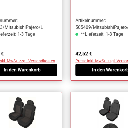
bishi Pajero
Mitsubishi Pajero
elnummer:
Artikelnummer:
3/MitsubishiPajero/L
505409/MitsubishiPajero
eferzeit: 1-3 Tage
**Lieferzeit: 1-3 Tage
ärer Preis:
Regulärer Preis:
 €
42,52 €
inkl. MwSt. zzgl. Versandkosten
Preise inkl. MwSt. zzgl. Vers
In den Warenkorb
In den Warenkor