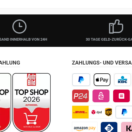
SAND INNERHALB VON 24H
30 TAGE GELD-ZURÜCK-G
ZAHLUNG
ZAHLUNGS- UND VERS
PayPal
Apple Pay
KBC/CBC
Przelewy24
EPS
Belfius D
DHL
Später 