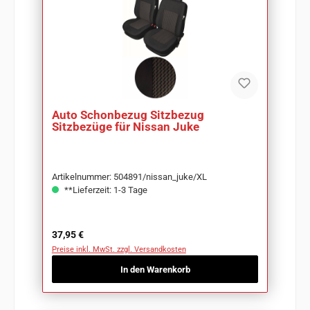
Auto Schonbezug Sitzbezug
Sitzbezüge für Nissan Juke
Artikelnummer: 504891/nissan_juke/XL
**Lieferzeit: 1-3 Tage
Regulärer Preis:
37,95 €
Preise inkl. MwSt. zzgl. Versandkosten
In den Warenkorb