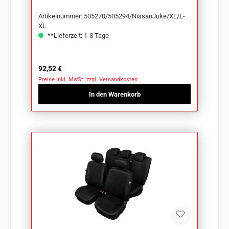
Artikelnummer: 505270/505294/NissanJuke/XL/L-
XL
**Lieferzeit: 1-3 Tage
Regulärer Preis:
92,52 €
Preise inkl. MwSt. zzgl. Versandkosten
In den Warenkorb