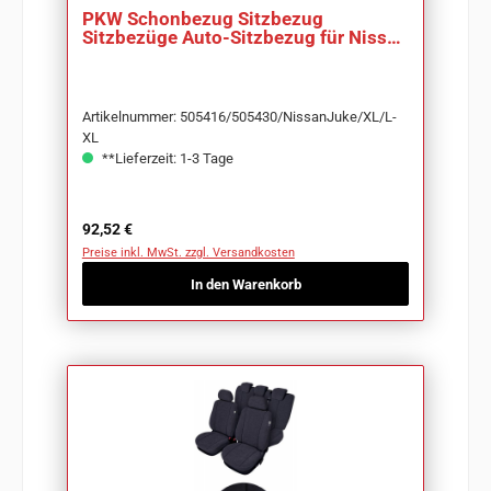
PKW Schonbezug Sitzbezug
Sitzbezüge Auto-Sitzbezug für Nissan
Juke
Artikelnummer: 505416/505430/NissanJuke/XL/L-
XL
**Lieferzeit: 1-3 Tage
Regulärer Preis:
92,52 €
Preise inkl. MwSt. zzgl. Versandkosten
In den Warenkorb