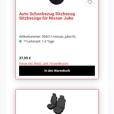
Auto Schonbezug Sitzbezug
Sitzbezüge für Nissan Juke
Artikelnummer: 504211/nissan_juke/XL
**Lieferzeit: 1-3 Tage
Regulärer Preis:
37,95 €
Preise inkl. MwSt. zzgl. Versandkosten
In den Warenkorb