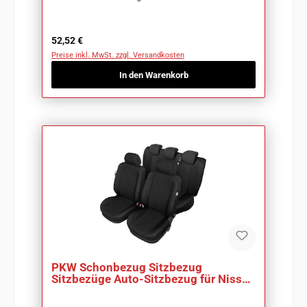
Regulärer Preis:
52,52 €
Preise inkl. MwSt. zzgl. Versandkosten
In den Warenkorb
PKW Schonbezug Sitzbezug
Sitzbezüge Auto-Sitzbezug für Nissan
Juke