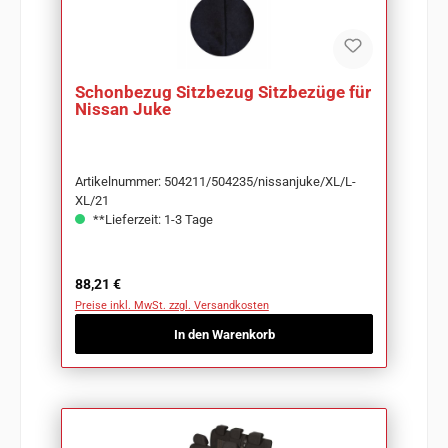
Schonbezug Sitzbezug Sitzbezüge für
Nissan Juke
Artikelnummer: 504211/504235/nissanjuke/XL/L-
XL/21
**Lieferzeit: 1-3 Tage
Regulärer Preis:
88,21 €
Preise inkl. MwSt. zzgl. Versandkosten
In den Warenkorb