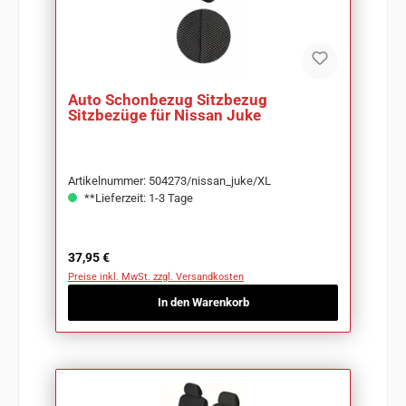
Auto Schonbezug Sitzbezug
Sitzbezüge für Nissan Juke
Artikelnummer: 504273/nissan_juke/XL
**Lieferzeit: 1-3 Tage
Regulärer Preis:
37,95 €
Preise inkl. MwSt. zzgl. Versandkosten
In den Warenkorb