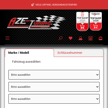
Zum Hauptinhalt springen
VIELE ARTIKEL VERSANDKOSTENFREI
Marke / Modell
Schlüsselnummer
Fahrzeug auswählen: