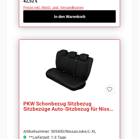
Regulärer Preis:
42,52 €
Preise inkl. MwSt. zzgl. Versandkosten
In den Warenkorb
PKW Schonbezug Sitzbezug
Sitzbezüge Auto-Sitzbezug für Nissan
Juke
Artikelnummer: 505430/NissanJuke/L-XL
**Lieferzeit: 1-3 Tage