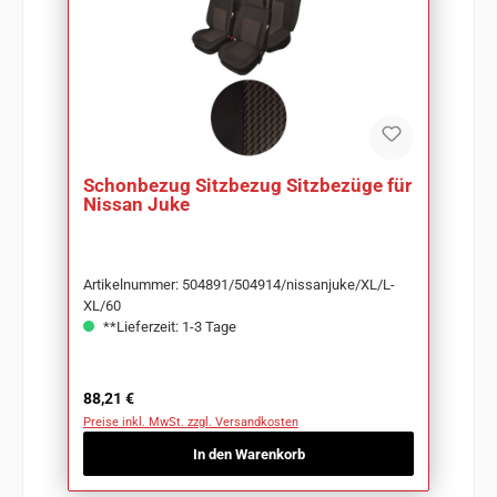
Schonbezug Sitzbezug Sitzbezüge für
Nissan Juke
Artikelnummer: 504891/504914/nissanjuke/XL/L-
XL/60
**Lieferzeit: 1-3 Tage
Regulärer Preis:
88,21 €
Preise inkl. MwSt. zzgl. Versandkosten
In den Warenkorb