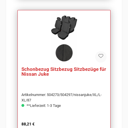
Schonbezug Sitzbezug Sitzbezüge für
Nissan Juke
Artikelnummer: 504273/504297/nissanjuke/XL/L-
XL/87
**Lieferzeit: 1-3 Tage
Regulärer Preis:
88,21 €