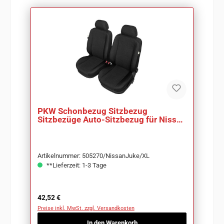
PKW Schonbezug Sitzbezug
Sitzbezüge Auto-Sitzbezug für Nissan
Juke
Artikelnummer: 505270/NissanJuke/XL
**Lieferzeit: 1-3 Tage
Regulärer Preis:
42,52 €
Preise inkl. MwSt. zzgl. Versandkosten
In den Warenkorb