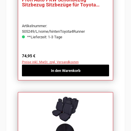
Sitzbezug Sitzbezüge für Toyota
4Runner
Artikelnummer:
505249/L/vorne/hintenToyota4Runner
**Lieferzeit: 1-3 Tage
Regulärer Preis:
74,95 €
Preise inkl. MwSt. zzgl. Versandkosten
In den Warenkorb