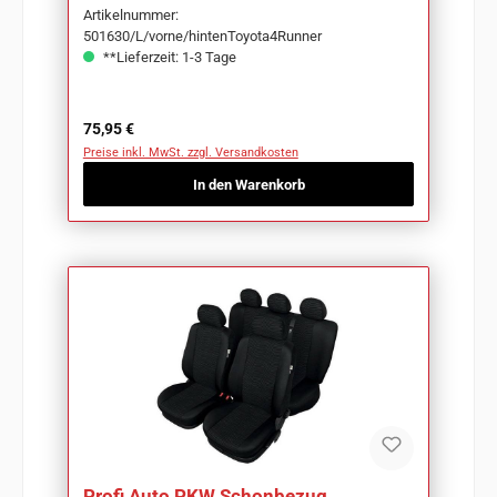
Artikelnummer:
501630/L/vorne/hintenToyota4Runner
**Lieferzeit: 1-3 Tage
Regulärer Preis:
75,95 €
Preise inkl. MwSt. zzgl. Versandkosten
In den Warenkorb
Profi Auto PKW Schonbezug