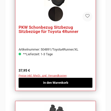
PKW Schonbezug Sitzbezug
Sitzbezüge für Toyota 4Runner
Artikelnummer: 504891/Toyota4Runner/XL
**Lieferzeit: 1-3 Tage
Regulärer Preis:
37,95 €
Preise inkl. MwSt. zzgl. Versandkosten
In den Warenkorb