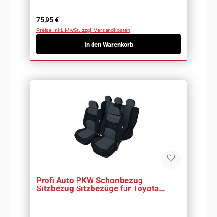
Regulärer Preis:
75,95 €
Preise inkl. MwSt. zzgl. Versandkosten
In den Warenkorb
Profi Auto PKW Schonbezug
Sitzbezug Sitzbezüge für Toyota
4Runner