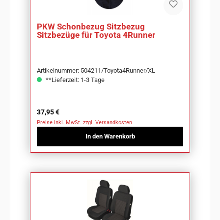
PKW Schonbezug Sitzbezug
Sitzbezüge für Toyota 4Runner
Artikelnummer: 504211/Toyota4Runner/XL
**Lieferzeit: 1-3 Tage
Regulärer Preis:
37,95 €
Preise inkl. MwSt. zzgl. Versandkosten
In den Warenkorb