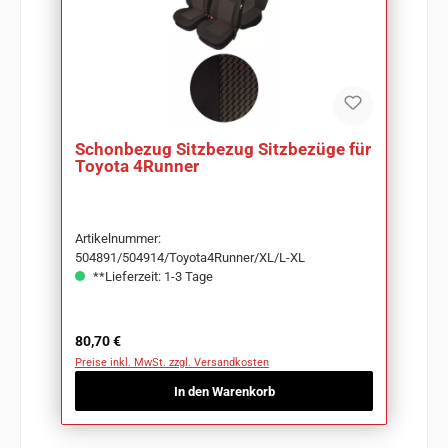
Schonbezug Sitzbezug Sitzbezüge für
Toyota 4Runner
Artikelnummer:
504891/504914/Toyota4Runner/XL/L-XL
**Lieferzeit: 1-3 Tage
Regulärer Preis:
80,70 €
Preise inkl. MwSt. zzgl. Versandkosten
In den Warenkorb