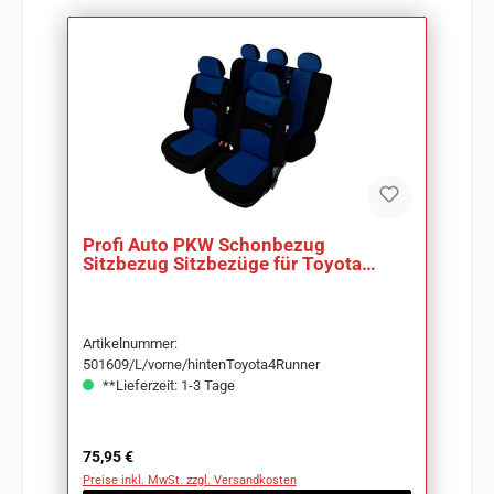
Profi Auto PKW Schonbezug
Sitzbezug Sitzbezüge für Toyota
4Runner
Artikelnummer:
501609/L/vorne/hintenToyota4Runner
**Lieferzeit: 1-3 Tage
Regulärer Preis:
75,95 €
Preise inkl. MwSt. zzgl. Versandkosten