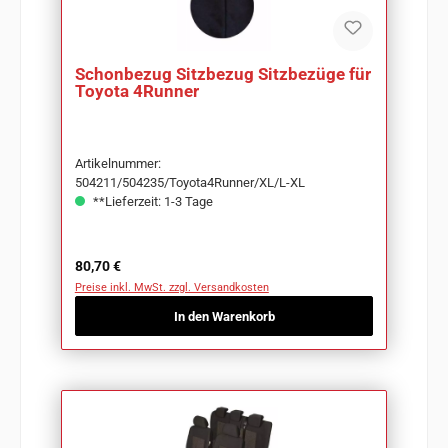
Schonbezug Sitzbezug Sitzbezüge für
Toyota 4Runner
Artikelnummer:
504211/504235/Toyota4Runner/XL/L-XL
**Lieferzeit: 1-3 Tage
Regulärer Preis:
80,70 €
Preise inkl. MwSt. zzgl. Versandkosten
In den Warenkorb