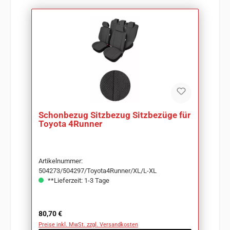
Schonbezug Sitzbezug Sitzbezüge für
Toyota 4Runner
Artikelnummer:
504273/504297/Toyota4Runner/XL/L-XL
**Lieferzeit: 1-3 Tage
Regulärer Preis:
80,70 €
Preise inkl. MwSt. zzgl. Versandkosten