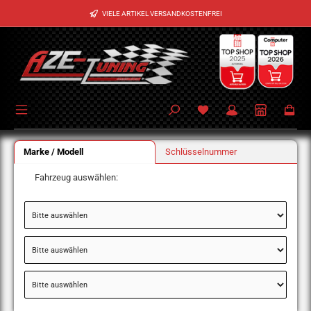
Zum Hauptinhalt springen
VIELE ARTIKEL VERSANDKOSTENFREI
Marke / Modell
Schlüsselnummer
Fahrzeug auswählen: