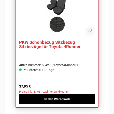
PKW Schonbezug Sitzbezug
Sitzbezüge für Toyota 4Runner
Artikelnummer: 504273/Toyota4Runner/XL
**Lieferzeit: 1-3 Tage
Regulärer Preis:
37,95 €
Preise inkl. MwSt. zzgl. Versandkosten
In den Warenkorb