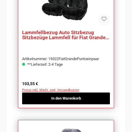
Lammfellbezug Auto Sitzbezug
Sitzbezüge Lammfell für Fiat Grande
Punto
Artikelnummer: 19322FiatGrandePuntoeinpaar
**Lieferzeit: 2-4 Tage
Regulärer Preis:
103,55 €
Preise inkl. MwSt. zzgl. Versandkosten
In den Warenkorb