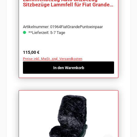
Sitzbezüge Lammfell für Fiat Grande
Punto
Artikelnummer: 01964FiatGrandePuntoeinpaar
**Lieferzeit: 5-7 Tage
Regulärer Preis:
115,00 €
Preise inkl. MwSt. zzgl. Versandkosten
In den Warenkorb