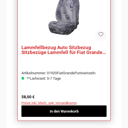
Lammfellbezug Auto Sitzbezug
Sitzbezüge Lammfell für Fiat Grande
Punto
Artikelnummer: 01920FiatGrandePuntoeinzeln
**Lieferzeit: 5-7 Tage
Regulärer Preis:
58,00 €
Preise inkl. MwSt. zzgl. Versandkosten
In den Warenkorb