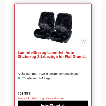
Lammfellbezug Lammfell Auto
Sitzbezug Sitzbezüge für Fiat Grande
Punto
Artikelnummer: 19355FiatGrandePuntoeinpaar
**Lieferzeit: 2-4 Tage
Regulärer Preis:
103,55 €
Preise inkl. MwSt. zzgl. Versandkosten
In den Warenkorb