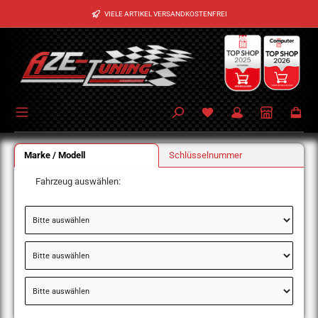
Zum Hauptinhalt springen
VIELE ARTIKEL VERSANDKOSTENFREI
Marke / Modell
Schlüsselnummer
Fahrzeug auswählen: