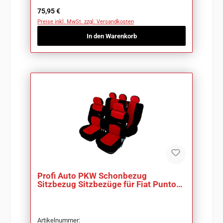
Regulärer Preis:
75,95 €
Preise inkl. MwSt. zzgl. Versandkosten
In den Warenkorb
Profi Auto PKW Schonbezug
Sitzbezug Sitzbezüge für Fiat Punto
Grande
Artikelnummer: