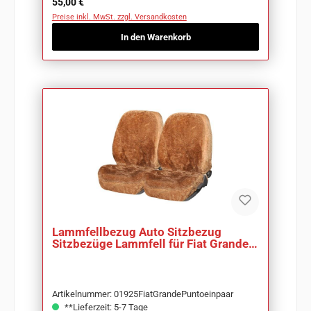
Regulärer Preis:
55,00 €
Preise inkl. MwSt. zzgl. Versandkosten
In den Warenkorb
Lammfellbezug Auto Sitzbezug
Sitzbezüge Lammfell für Fiat Grande
Punto
Artikelnummer: 01925FiatGrandePuntoeinpaar
**Lieferzeit: 5-7 Tage