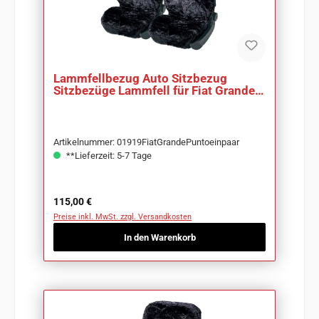
Lammfellbezug Auto Sitzbezug
Sitzbezüge Lammfell für Fiat Grande
Punto
Artikelnummer: 01919FiatGrandePuntoeinpaar
**Lieferzeit: 5-7 Tage
Regulärer Preis:
115,00 €
Preise inkl. MwSt. zzgl. Versandkosten
In den Warenkorb