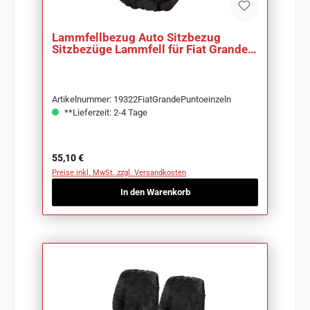
Lammfellbezug Auto Sitzbezug
Sitzbezüge Lammfell für Fiat Grande
Punto
Artikelnummer: 19322FiatGrandePuntoeinzeln
**Lieferzeit: 2-4 Tage
Regulärer Preis:
55,10 €
Preise inkl. MwSt. zzgl. Versandkosten
In den Warenkorb