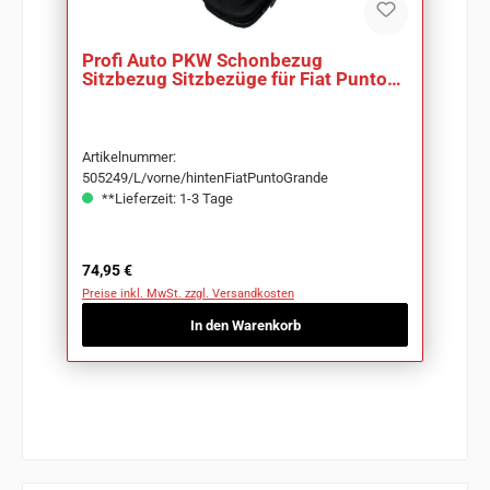
Profi Auto PKW Schonbezug
Sitzbezug Sitzbezüge für Fiat Punto
Grande
Artikelnummer:
505249/L/vorne/hintenFiatPuntoGrande
**Lieferzeit: 1-3 Tage
Regulärer Preis:
74,95 €
Preise inkl. MwSt. zzgl. Versandkosten
In den Warenkorb