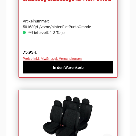
Grande
Artikelnummer:
501630/L/vorne/hintenFiatPuntoGrande
**Lieferzeit: 1-3 Tage
Regulärer Preis:
75,95 €
Preise inkl. MwSt. zzgl. Versandkosten
In den Warenkorb