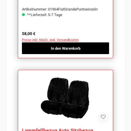
Artikelnummer: 01964FiatGrandePuntoeinzeln
**Lieferzeit: 5-7 Tage
Regulärer Preis:
58,00 €
Preise inkl. MwSt. zzgl. Versandkosten
In den Warenkorb
Lammfellbezug Auto Sitzbezug