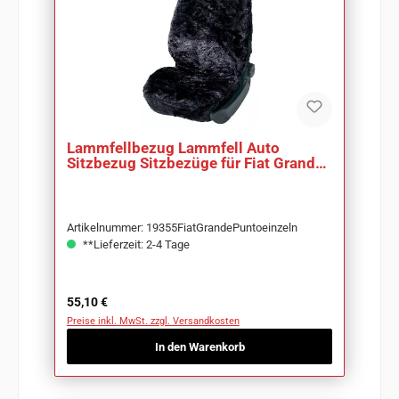
Lammfellbezug Lammfell Auto
Sitzbezug Sitzbezüge für Fiat Grande
Punto
Artikelnummer: 19355FiatGrandePuntoeinzeln
**Lieferzeit: 2-4 Tage
Regulärer Preis:
55,10 €
Preise inkl. MwSt. zzgl. Versandkosten
In den Warenkorb