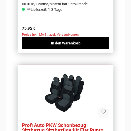
501616/L/vorne/hintenFiatPuntoGrande
**Lieferzeit: 1-3 Tage
Regulärer Preis:
75,95 €
Preise inkl. MwSt. zzgl. Versandkosten
In den Warenkorb
Profi Auto PKW Schonbezug
Sitzbezug Sitzbezüge für Fiat Punto