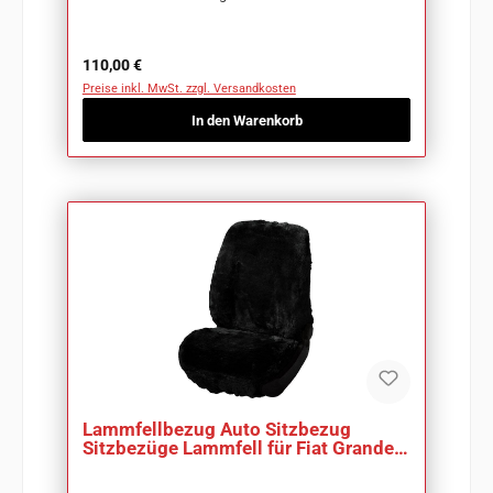
Regulärer Preis:
110,00 €
Preise inkl. MwSt. zzgl. Versandkosten
In den Warenkorb
Lammfellbezug Auto Sitzbezug
Sitzbezüge Lammfell für Fiat Grande
Punto