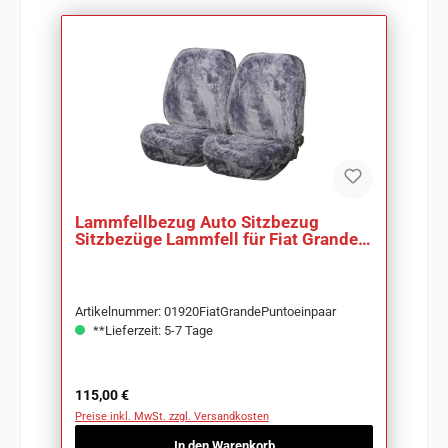
Lammfellbezug Auto Sitzbezug
Sitzbezüge Lammfell für Fiat Grande
Punto
Artikelnummer: 01920FiatGrandePuntoeinpaar
**Lieferzeit: 5-7 Tage
Regulärer Preis:
115,00 €
Preise inkl. MwSt. zzgl. Versandkosten
In den Warenkorb