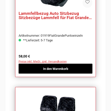
Lammfellbezug Auto Sitzbezug
Sitzbezüge Lammfell für Fiat Grande
Punto
Artikelnummer: 01919FiatGrandePuntoeinzeln
**Lieferzeit: 5-7 Tage
Regulärer Preis:
58,00 €
Preise inkl. MwSt. zzgl. Versandkosten
In den Warenkorb